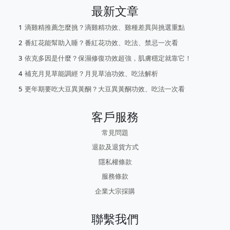
最新文章
滴雞精推薦怎麼挑？滴雞精功效、雞種差異與挑選重點
番紅花能幫助入睡？番紅花功效、吃法、禁忌一次看
依克多因是什麼？保濕修復功效超強，肌膚穩定就靠它！
補充月見草能調經？月見草油功效、吃法解析
更年期要吃大豆異黃酮？大豆異黃酮功效、吃法一次看
客戶服務
常見問題
退款及退貨方式
隱私權條款
服務條款
企業大宗採購
聯繫我們