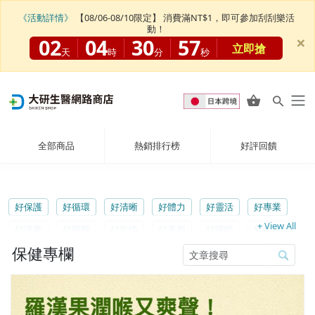
《活動詳情》
【08/06-08/10限定】 消費滿NT$1，即可參加刮刮樂活
動！
×
02
04
30
56
立即搶
天
時
分
秒
全部商品
熱銷排行榜
好評回饋
好保護
好循環
好清晰
好體力
好靈活
好專業
+ View All
好清爽
好順暢
好欣情
好美麗
好睡眠
好穩定
保健專欄
好靈光
好享So