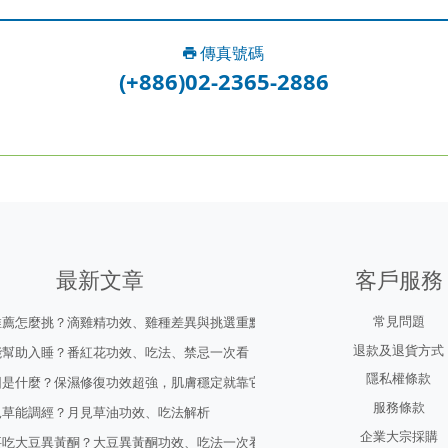
傳真號碼
(+886)02-2365-2886
最新文章
客戶服務
常見問題
推薦怎麼挑？滴雞精功效、雞種差異與挑選重點
退款及退貨方式
能幫助入睡？番紅花功效、吃法、禁忌一次看
隱私權條款
因是什麼？保濕修復功效超強，肌膚穩定就靠它！
服務條款
見草能調經？月見草油功效、吃法解析
企業大宗採購
要吃大豆異黃酮？大豆異黃酮功效、吃法一次看