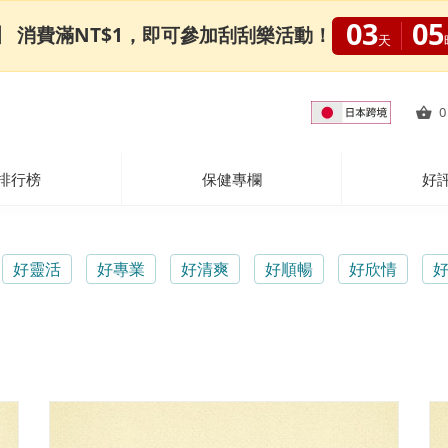
03
05
0限定】 消費滿NT$1，即可參加刮刮樂活動！
天
0
排行榜
保健專欄
好
好靈活
好專業
好清爽
好順暢
好欣情