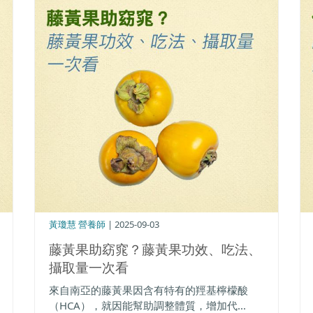
黃瓊慧 營養師
| 2025-09-03
藤黃果助窈窕？藤黃果功效、吃法、
攝取量一次看
來自南亞的藤黃果因含有特有的羥基檸檬酸
（HCA），就因能幫助調整體質，增加代...