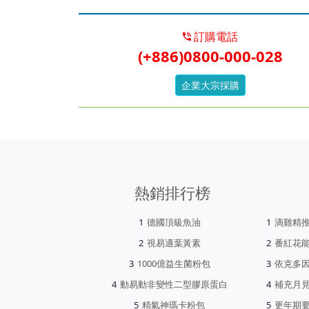
訂購電話
(+886)0800-000-028
企業大宗採購
熱銷排行榜
德國頂級魚油
滴雞精
視易適葉黃素
番紅花
1000億益生菌粉包
依克多
動易動非變性二型膠原蛋白
補充月
精氣神瑪卡粉包
更年期