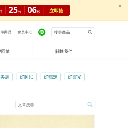
×
25
05
立即搶
時
分
秒
件商品
會員中心
評回饋
關於我們
好美麗
好睡眠
好穩定
好靈光