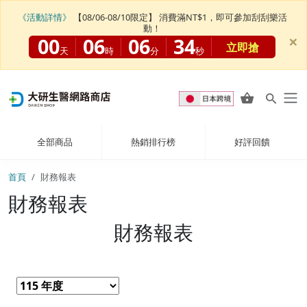
《活動詳情》
【08/06-08/10限定】 消費滿NT$1，即可參加刮刮樂活
動！
×
00
06
06
34
立即搶
天
時
分
秒
全部商品
熱銷排行榜
好評回饋
首頁
財務報表
財務報表
財務報表