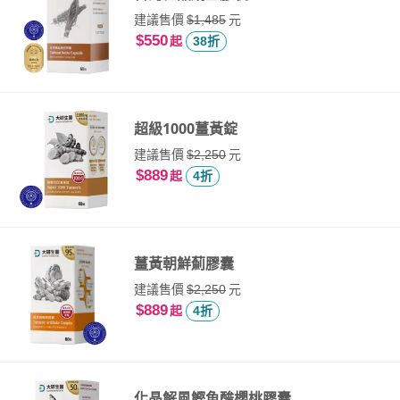
建議售價
元
$1,485
$550
起
38折
超級1000薑黃錠
建議售價
元
$2,250
$889
起
4折
薑黃朝鮮薊膠囊
建議售價
元
$2,250
$889
起
4折
化晶解風鰹魚酸櫻桃膠囊