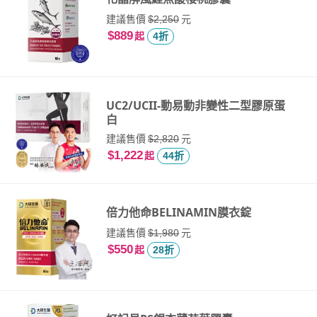
建議售價
元
$2,250
$889
起
4折
UC2/UCII-動易動非變性二型膠原蛋
白
建議售價
元
$2,820
$1,222
起
44折
倍力他命BELINAMIN膜衣錠
建議售價
元
$1,980
$550
起
28折