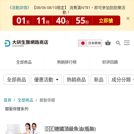
《活動詳情》
【08/06-08/10限定】 消費滿NT$1，即可參加刮刮樂活
動！
×
01
11
40
54
立即搶
天
時
分
秒
全部商品
熱銷排行榜
好評回饋
全部商品
優惠活動
熱銷商品
新品
成分分類
首頁
全部商品
銀髮保健
銀髮保健系列
🇩🇪德國頂級魚油(瓶裝)