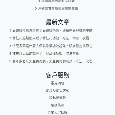
德國專利苦瓜胜肽膠囊
淨密樂甘露糖蔓越莓益生菌
最新文章
滴雞精推薦怎麼挑？滴雞精功效、雞種差異與挑選重點
番紅花能幫助入睡？番紅花功效、吃法、禁忌一次看
依克多因是什麼？保濕修復功效超強，肌膚穩定就靠它！
補充月見草能調經？月見草油功效、吃法解析
更年期要吃大豆異黃酮？大豆異黃酮功效、吃法一次看
客戶服務
常見問題
退款及退貨方式
隱私權條款
服務條款
企業大宗採購