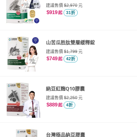
建議售價
元
$2,970
$919
起
31折
山苦瓜胜肽雙層緩釋錠
建議售價
元
$1,799
$749
起
42折
納豆紅麴Q10膠囊
建議售價
元
$2,250
$889
起
4折
台灣極品納豆膠囊