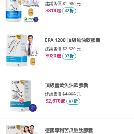
建議售價
元
$1,980
$819
起
42折
EPA 1200 頂級魚油軟膠囊
建議售價
元
$2,520
$920
起
37折
頂級薑黃魚油軟膠囊
建議售價
元
$4,005
$2,670
起
67折
德國專利苦瓜胜肽膠囊