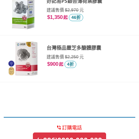
好記易PS銀杏薄荷葉膠囊
建議售價
元
$2,970
$1,350
起
46折
台灣極品靈芝多醣體膠囊
建議售價
元
$2,250
$900
起
4折
訂購電話