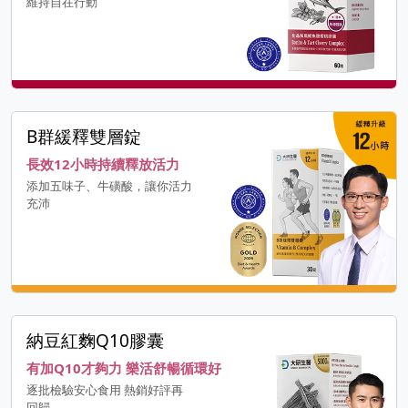
維持自在行動
B群緩釋雙層錠
長效12小時持續釋放活力
添加五味子、牛磺酸，讓你活力
充沛
納豆紅麴Q10膠囊
有加Q10才夠力 樂活舒暢循環好
逐批檢驗安心食用 熱銷好評再
回歸