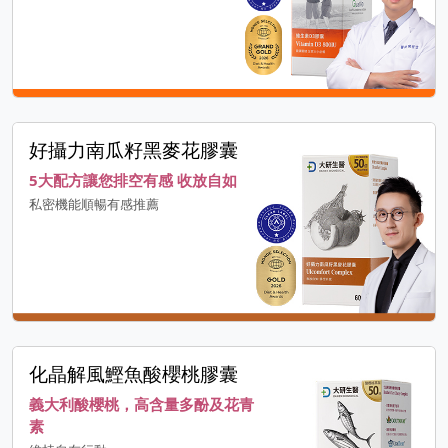
好攝力南瓜籽黑麥花膠囊
5大配方讓您排空有感 收放自如
私密機能順暢有感推薦
化晶解風鰹魚酸櫻桃膠囊
義大利酸櫻桃，高含量多酚及花青
素