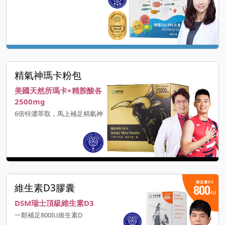
精氣神瑪卡粉包
美國天然所瑪卡+精胺酸各
2500mg
6倍特濃萃取，馬上補足精氣神
維生素D3膠囊
DSM瑞士頂級維生素D3
一顆補足800IU維生素D