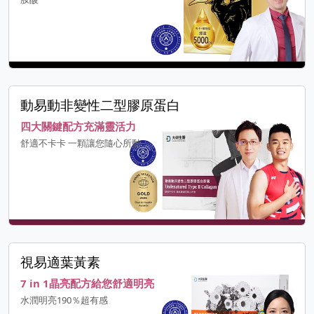
動易動非變性二型膠原蛋白
四大關鍵配方充滿靈活力
舒適不卡卡 一顆讓您隨心所動
視易適葉黃素
7 in 1晶亮配方給您舒適明亮
水潤明亮190％超有感