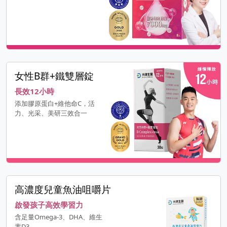
女性B群+鐵雙層錠
長效12小時
添加膠原蛋白+維他命C，活
力、光采、美研三效合一
高濃度兒童魚油咀嚼片
啟發孩子高效學習力
含足量Omega-3、DHA、維生
素D3