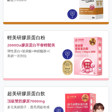
輕美研膠原蛋白粉
2000Da膠原蛋白平奢輕鬆美
彈性蛋白+玻尿酸+神經醯胺+C
美妍一次到位
超美研膠原蛋白飲
頂級雙胜膠原7000mg
多元美妍因子，透亮潤超有感