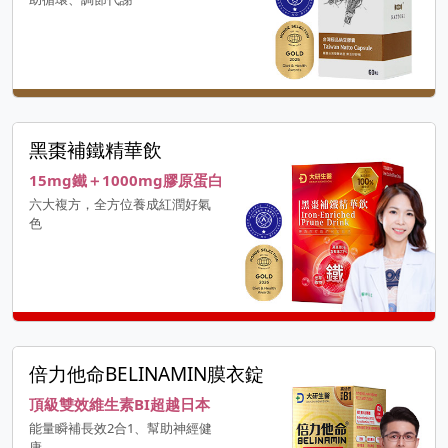
黑棗補鐵精華飲
15mg鐵＋1000mg膠原蛋白
六大複方，全方位養成紅潤好氣
色
倍力他命BELINAMIN膜衣錠
頂級雙效維生素BI超越日本
能量瞬補長效2合1、幫助神經健
康