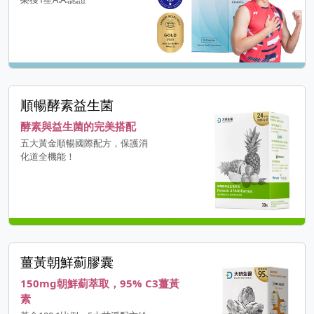
順暢酵素益生菌
酵素與益生菌的完美搭配
五大黃金順暢國際配方，保護消
化道全機能！
薑黃朝鮮薊膠囊
150mg朝鮮薊萃取，95% C3薑黃
素