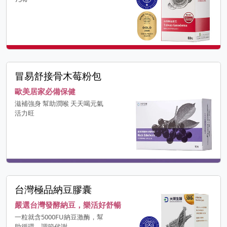
冒易舒接骨木莓粉包
歐美居家必備保健
滋補強身 幫助潤喉 天天喝元氣
活力旺
台灣極品納豆膠囊
嚴選台灣發酵納豆，樂活好舒暢
一粒就含5000FU納豆激酶，幫
助循環、調節代謝