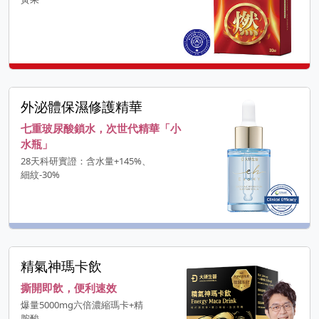
外泌體保濕修護精華
七重玻尿酸鎖水，次世代精華「小
水瓶」
28天科研實證：含水量+145%、
細紋-30%
精氣神瑪卡飲
撕開即飲，便利速效
爆量5000mg六倍濃縮瑪卡+精
胺酸