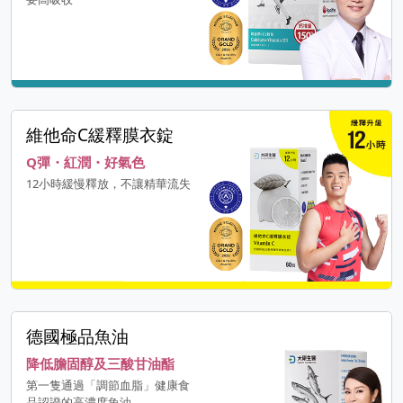
維他命C緩釋膜衣錠
Q彈・紅潤・好氣色
12小時緩慢釋放，不讓精華流失
德國極品魚油
降低膽固醇及三酸甘油酯
第一隻通過「調節血脂」健康食
品認證的高濃度魚油