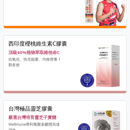
西印度櫻桃維生素C膠囊
頂級40%植物萃取維他命C
抗氧化、快充能量、均衡營養 1
顆多效
台灣極品靈芝膠囊
嚴選台灣培育靈芝子實體
Wellmune專利葡聚多醣體高達
75%