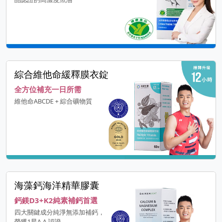
綜合維他命緩釋膜衣錠
全方位補充一日所需
維他命ABCDE + 綜合礦物質
海藻鈣海洋精華膠囊
鈣鎂D3+K2純素補鈣首選
四大關鍵成分純淨無添加補鈣，
榮獲1星A.A.認證