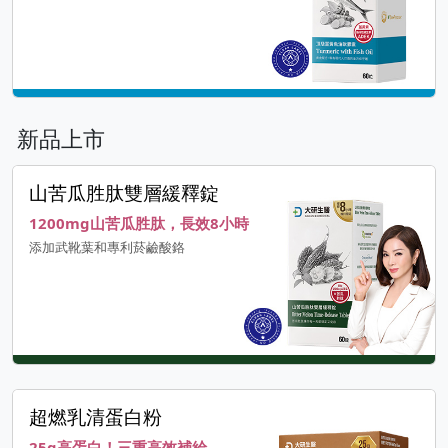
新品上市
山苦瓜胜肽雙層緩釋錠
1200mg山苦瓜胜肽，長效8小時
添加武靴葉和專利菸鹼酸鉻
超燃乳清蛋白粉
25g高蛋白！三重高效補給