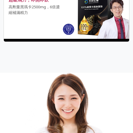
高劑量黑瑪卡2500mg，6倍濃
縮補滿精力