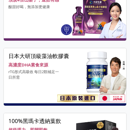
酸甜好喝，無添加更健康
日本大研頂級藻油軟膠囊
高濃度DHA素食來源
rTG形式高吸收 每日2顆補足一
日所需
100%黑瑪卡透納葉飲
超級瑪力，即開即飲