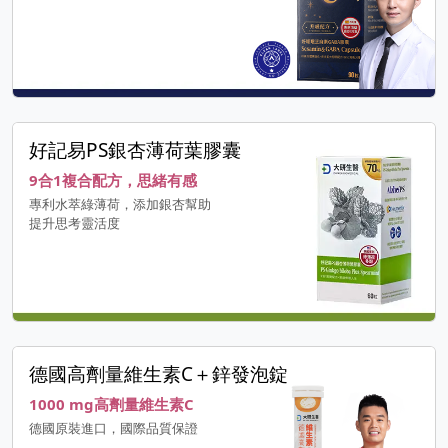
好記易PS銀杏薄荷葉膠囊
9合1複合配方，思緒有感
專利水萃綠薄荷，添加銀杏幫助
提升思考靈活度
德國高劑量維生素C＋鋅發泡錠
1000 mg高劑量維生素C
德國原裝進口，國際品質保證