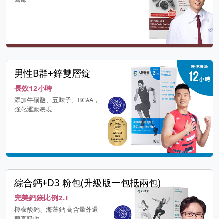
男性B群+鋅雙層錠
長效12小時
添加牛磺酸、五味子、BCAA，
強化運動表現
綜合鈣+D3 粉包(升級版一包抵兩包)
完美鈣鎂比例2:1
檸檬酸鈣、海藻鈣 高含量外還
要高吸收