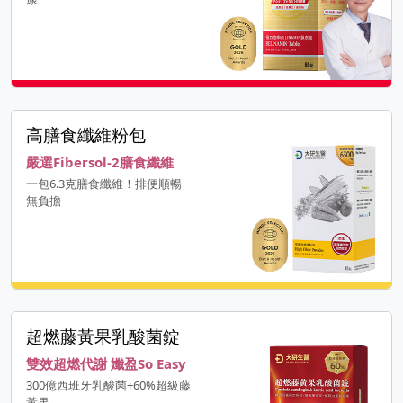
高膳食纖維粉包
嚴選Fibersol-2膳食纖維
一包6.3克膳食纖維！排便順暢
無負擔
超燃藤黃果乳酸菌錠
雙效超燃代謝 孅盈So Easy
300億西班牙乳酸菌+60%超級藤
黃果