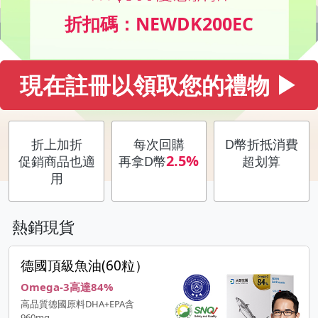
折扣碼：NEWDK200EC
現在註冊以領取您的禮物 ▶
折上加折
每次回購
D幣折抵消費
2.5%
促銷商品也適
再拿D幣
超划算
用
熱銷現貨
德國頂級魚油(60粒）
Omega-3高達84%
高品質德國原料DHA+EPA含
960mg