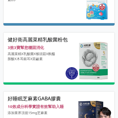
健好衛高麗菜精乳酸菌粉包
3效3寶幫您穩固消化
高麗菜精X乳酸菌X猴頭菇X麩醯
胺酸X木耳銀耳X菸鹼素
好睡眠芝麻素GABA膠囊
10效成分科學實證有效幫助入睡
添加業界頂規15mg芝麻素