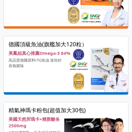
德國頂級魚油(旗艦加大120粒）
美鳳姐真心推薦Omega-3 84%
高品質德國原料rTG魚油 迷你好
吞無腥味
精氣神瑪卡粉包(超值加大30包)
美國天然所瑪卡+精胺酸各
2500mg