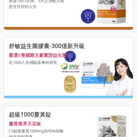
黃金100:1比例，5大甘淨配方給
您甘甘好的人生
舒敏益生菌膠囊-300億新升級
嚴選5隻國際文獻實證益生菌
近1000人有感臨床專科研究
超級1000薑黃錠
薑黃業界天花板
C3超級薑黃1000mg加95%胡椒
鹼提升利用率