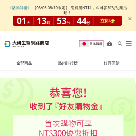
《活動詳情》
【08/06-08/10限定】 消費滿NT$1，即可參加刮刮樂活
動！
×
01
13
53
43
立即搶
天
時
分
秒
全部商品
熱銷排行榜
好評回饋