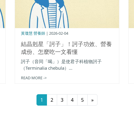
黃瓊慧 營養師
| 2026-02-04
結晶剋星「訶子」！訶子功效、營養
成份、怎麼吃一文看懂
訶子（音同「喝」）是使君子科植物訶子
（Terminalia chebula）...
READ MORE ->
1
2
3
4
5
»