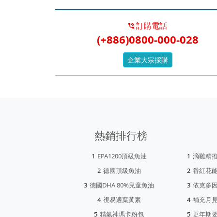
訂購電話
(+886)0800-000-028
企業大宗採購
熱銷排行榜
EPA1200頂級魚油
滴雞精
德國頂級魚油
番紅花
德國DHA 80%兒童魚油
依克多
視易適葉黃素
補充月
精氣神瑪卡粉包
更年期