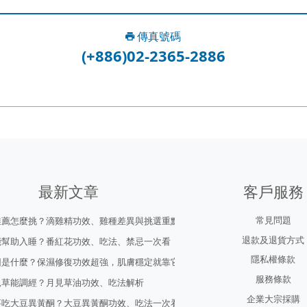
傳真號碼
(+886)02-2365-2886
最新文章
客戶服務
常見問題
推薦怎麼挑？滴雞精功效、雞種差異與挑選重點
退款及退貨方式
能幫助入睡？番紅花功效、吃法、禁忌一次看
隱私權條款
因是什麼？保濕修復功效超強，肌膚穩定就靠它！
服務條款
見草能調經？月見草油功效、吃法解析
企業大宗採購
要吃大豆異黃酮？大豆異黃酮功效、吃法一次看