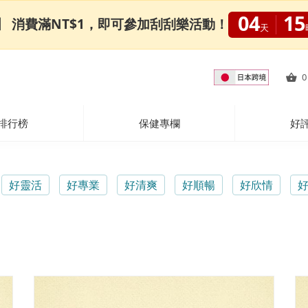
04
15
0限定】 消費滿NT$1，即可參加刮刮樂活動！
天
0
排行榜
保健專欄
好
好靈活
好專業
好清爽
好順暢
好欣情