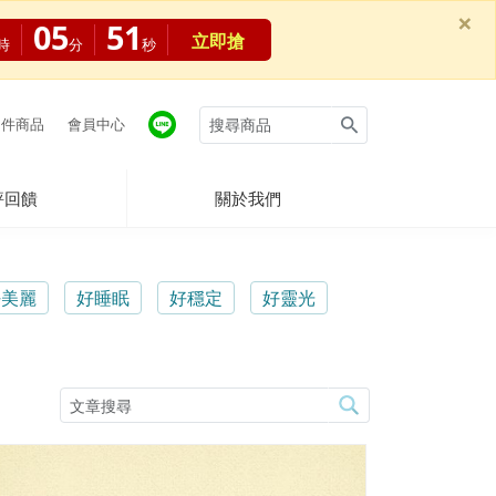
×
05
50
立即搶
時
分
秒
件商品
會員中心
評回饋
關於我們
好美麗
好睡眠
好穩定
好靈光