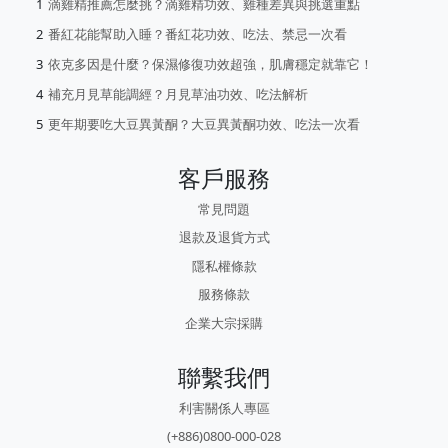
滴雞精推薦怎麼挑？滴雞精功效、雞種差異與挑選重點
番紅花能幫助入睡？番紅花功效、吃法、禁忌一次看
依克多因是什麼？保濕修復功效超強，肌膚穩定就靠它！
補充月見草能調經？月見草油功效、吃法解析
更年期要吃大豆異黃酮？大豆異黃酮功效、吃法一次看
客戶服務
常見問題
退款及退貨方式
隱私權條款
服務條款
企業大宗採購
聯繫我們
利害關係人專區
(+886)0800-000-028