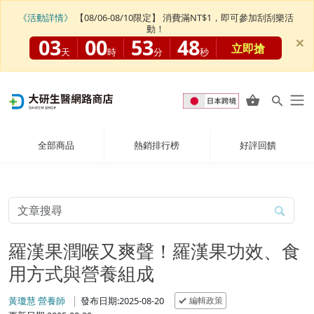
《活動詳情》
【08/06-08/10限定】 消費滿NT$1，即可參加刮刮樂活
動！
×
03
00
53
47
立即搶
天
時
分
秒
全部商品
熱銷排行榜
好評回饋
羅漢果潤喉又爽聲！羅漢果功效、食
用方式與營養組成
編輯政策
黃瓊慧 營養師
發布日期:2025-08-20