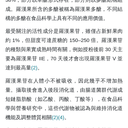
成。羅漢果所含的多醣被稱為羅漢果多醣，不同結
構的多醣在食品科學上具有不同的應用價值。
最受關注的活性成分是羅漢果苷，雖僅占新鮮果肉
約 1%，但甜度可達蔗糖的 150–250 倍。羅漢果苷
的種類與果實成熟時間有關，例如授粉後前 30 天主
要為羅漢果苷 IIE，70 天後才會出現羅漢果苷 V 並
達到最高量
(2)
。
羅漢果苷在人體小不被吸收，因此幾乎不增加熱
量。攝取後會進入後段消化道，由腸道菌群代謝成
短鏈脂肪酸（如乙酸、丙酸、丁酸等），在食品科
學與營養研究中，這些代謝物被認為與維持消化道
機能及調整體質相關
(2)
(4)
。