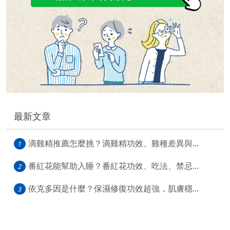
最新文章
滴雞精推薦怎麼挑？滴雞精功效、雞種差異與...
1
番紅花能幫助入睡？番紅花功效、吃法、禁忌...
2
依克多因是什麼？保濕修復功效超強，肌膚穩...
3