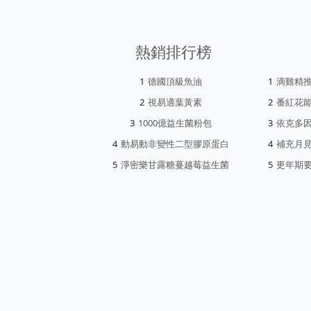
熱銷排行榜
德國頂級魚油
滴雞精
視易適葉黃素
番紅花
1000億益生菌粉包
依克多
動易動非變性二型膠原蛋白
補充月
淨密樂甘露糖蔓越莓益生菌
更年期