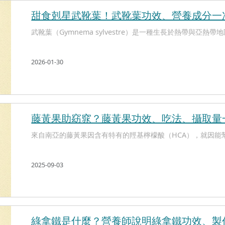
甜食剋星武靴葉！武靴葉功效、營養成分一
武靴葉（Gymnema sylvestre）是一種生長於熱帶與亞熱帶地區
2026-01-30
藤黃果助窈窕？藤黃果功效、吃法、攝取量
來自南亞的藤黃果因含有特有的羥基檸檬酸（HCA），就因能幫
2025-09-03
綠拿鐵是什麼？營養師說明綠拿鐵功效、製