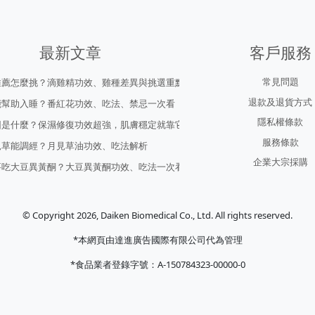
最新文章
客戶服務
常見問題
推薦怎麼挑？滴雞精功效、雞種差異與挑選重點
退款及退貨方式
能幫助入睡？番紅花功效、吃法、禁忌一次看
隱私權條款
因是什麼？保濕修復功效超強，肌膚穩定就靠它！
服務條款
見草能調經？月見草油功效、吃法解析
企業大宗採購
要吃大豆異黃酮？大豆異黃酮功效、吃法一次看
© Copyright 2026, Daiken Biomedical Co., Ltd. All rights reserved.
*本網頁由達進廣告國際有限公司代為管理
*食品業者登錄字號：A-150784323-00000-0