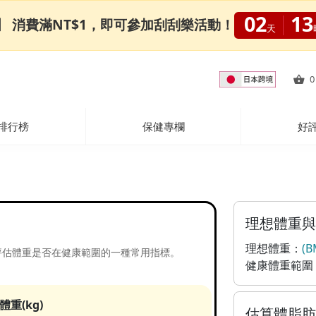
02
13
0限定】 消費滿NT$1，即可參加刮刮樂活動！
天
0
排行榜
保健專欄
好
理想體重與
理想體重：
(B
是用來評估體重是否在健康範圍的一種常用指標。
健康體重範圍
體重(kg)
估算體脂肪