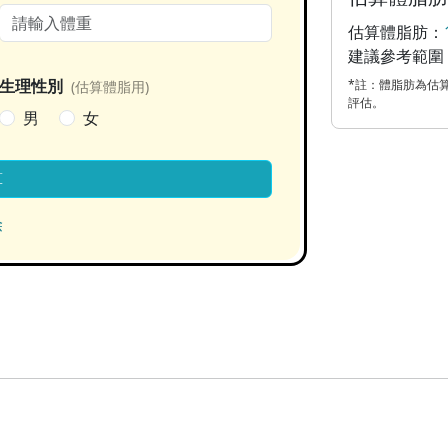
估算體脂肪：
建議參考範圍
生理性別
*註：體脂肪為估算
(估算體脂用)
評估。
男
女
算
除