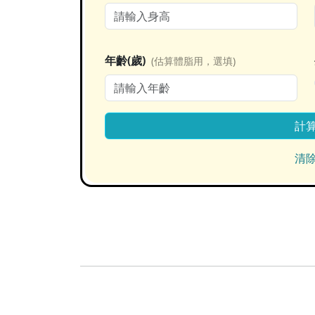
年齡(歲)
(估算體脂用，選填)
計
清