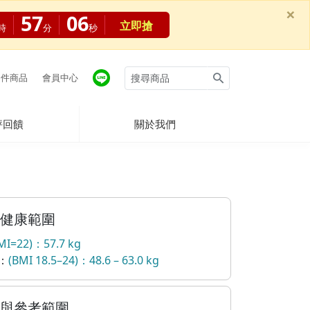
×
57
06
立即搶
時
分
秒
件商品
會員中心
評回饋
關於我們
健康範圍
MI=22)：57.7 kg
：
(BMI 18.5–24)：48.6 – 63.0 kg
與參考範圍