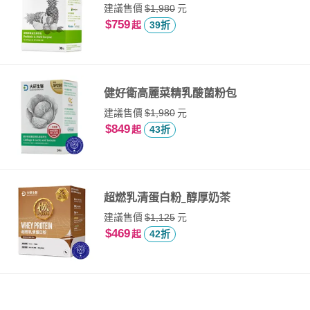
建議售價
元
$1,980
$759
起
39折
健好衛高麗菜精乳酸菌粉包
建議售價
元
$1,980
$849
起
43折
超燃乳清蛋白粉_醇厚奶茶
建議售價
元
$1,125
$469
起
42折