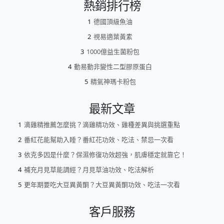
熱銷排行榜
德國頂級魚油
視易適葉黃素
1000億益生菌粉包
動易動非變性二型膠原蛋白
精氣神瑪卡粉包
最新文章
滴雞精推薦怎麼挑？滴雞精功效、雞種差異與挑選重點
番紅花能幫助入睡？番紅花功效、吃法、禁忌一次看
依克多因是什麼？保濕修復功效超強，肌膚穩定就靠它！
補充月見草能調經？月見草油功效、吃法解析
更年期要吃大豆異黃酮？大豆異黃酮功效、吃法一次看
客戶服務