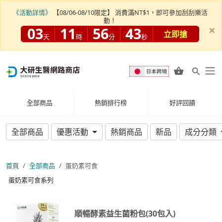
《活動詳情》
【08/06-08/10限定】 消費滿NT$1，即可參加刮刮樂活
動！
×
03
11
56
43
立即搶
天
時
分
秒
全部商品
熱銷排行榜
好評回饋
全部商品
優惠活動
熱銷商品
新品
成分分類
首頁
全部商品
蛋奶素可食
蛋奶素可食系列
順暢酵素益生菌粉包(30包入)