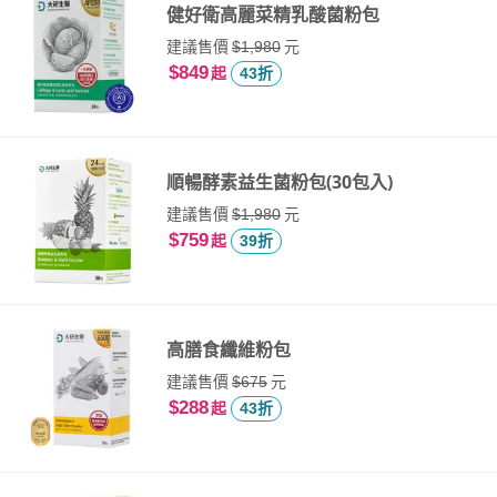
健好衛高麗菜精乳酸菌粉包
建議售價
元
$1,980
$849
起
43折
順暢酵素益生菌粉包(30包入)
建議售價
元
$1,980
$759
起
39折
高膳食纖維粉包
建議售價
元
$675
$288
起
43折