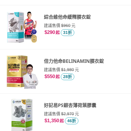
綜合維他命緩釋膜衣錠
建議售價
元
$960
$290
起
31折
倍力他命BELINAMIN膜衣錠
建議售價
元
$1,980
$550
起
28折
好記易PS銀杏薄荷葉膠囊
建議售價
元
$2,970
$1,350
起
46折