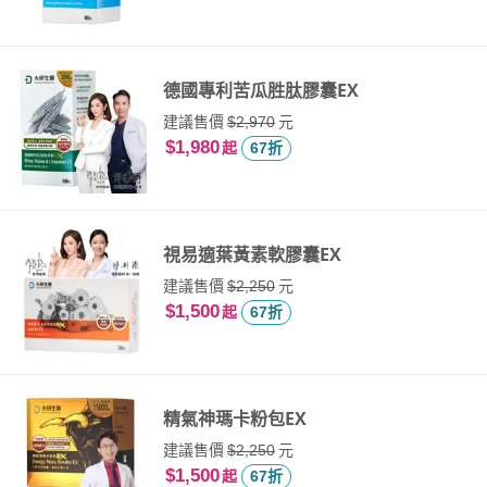
德國專利苦瓜胜肽膠囊EX
建議售價
元
$2,970
$1,980
起
67折
視易適葉黃素軟膠囊EX
建議售價
元
$2,250
$1,500
起
67折
精氣神瑪卡粉包EX
建議售價
元
$2,250
$1,500
起
67折