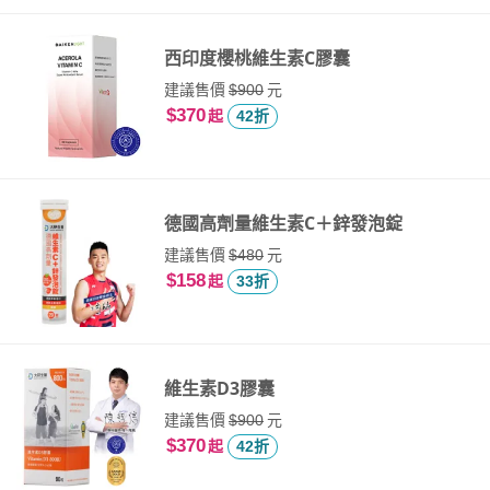
西印度櫻桃維生素C膠囊
建議售價
元
$900
$370
起
42折
德國高劑量維生素C＋鋅發泡錠
建議售價
元
$480
$158
起
33折
維生素D3膠囊
建議售價
元
$900
$370
起
42折