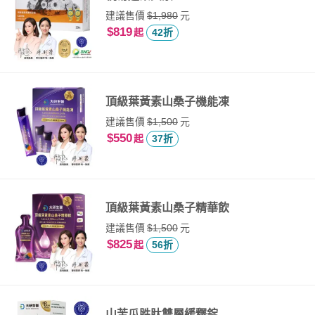
建議售價
元
$1,980
$819
起
42折
頂級葉黃素山桑子機能凍
建議售價
元
$1,500
$550
起
37折
頂級葉黃素山桑子精華飲
建議售價
元
$1,500
$825
起
56折
山苦瓜胜肽雙層緩釋錠