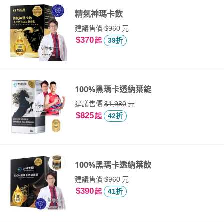
精氣神瑪卡飲
建議售價
元
$960
$370
起
39折
100%黑瑪卡透納葉錠
建議售價
元
$1,980
$825
起
42折
100%黑瑪卡透納葉飲
建議售價
元
$960
$390
起
41折