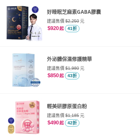
好睡眠芝麻素GABA膠囊
建議售價
元
$2,250
$920
起
41折
外泌體保濕修護精華
建議售價
元
$1,980
$850
起
43折
輕美研膠原蛋白粉
建議售價
元
$1,185
$490
起
42折