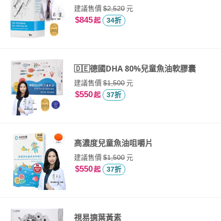
建議售價
元
$2,520
$845
起
34折
🇩🇪德國DHA 80%兒童魚油軟膠囊
建議售價
元
$1,500
$550
起
37折
高濃度兒童魚油咀嚼片
建議售價
元
$1,500
$550
起
37折
視易適葉黃素