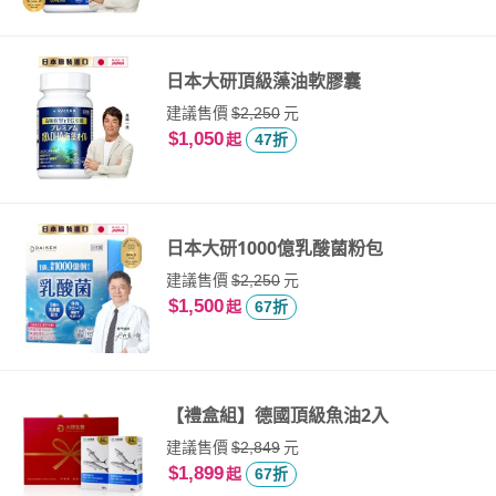
日本大研頂級藻油軟膠囊
建議售價
元
$2,250
$1,050
起
47折
日本大研1000億乳酸菌粉包
建議售價
元
$2,250
$1,500
起
67折
【禮盒組】德國頂級魚油2入
建議售價
元
$2,849
$1,899
起
67折