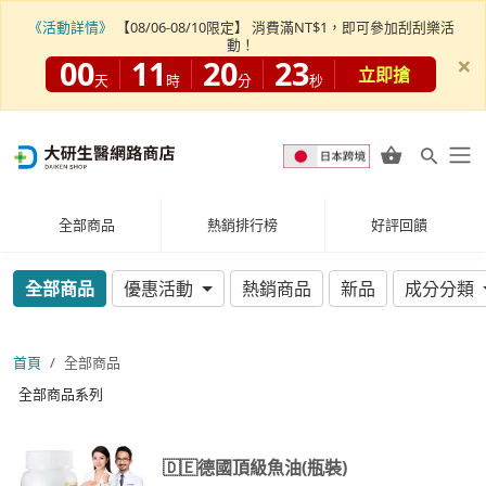
《活動詳情》
【08/06-08/10限定】 消費滿NT$1，即可參加刮刮樂活
動！
×
00
11
20
22
立即搶
天
時
分
秒
全部商品
熱銷排行榜
好評回饋
全部商品
優惠活動
熱銷商品
新品
成分分類
首頁
全部商品
全部商品系列
🇩🇪德國頂級魚油(瓶裝)