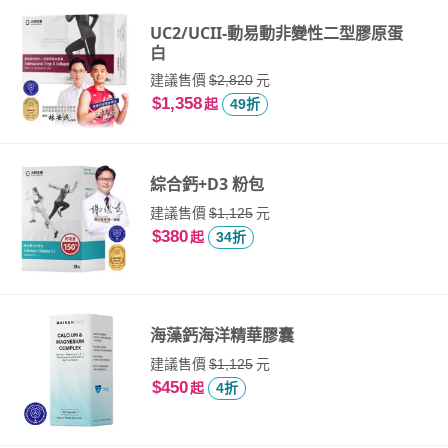
UC2/UCII-動易動非變性二型膠原蛋
白
建議售價
元
$2,820
$1,358
起
49折
綜合鈣+D3 粉包
建議售價
元
$1,125
$380
起
34折
海藻鈣海洋精華膠囊
建議售價
元
$1,125
$450
起
4折