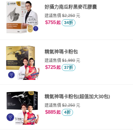
好攝力南瓜籽黑麥花膠囊
建議售價
元
$2,250
$755
起
34折
精氣神瑪卡粉包
建議售價
元
$1,980
$725
起
37折
精氣神瑪卡粉包(超值加大30包)
建議售價
元
$2,250
$885
起
4折