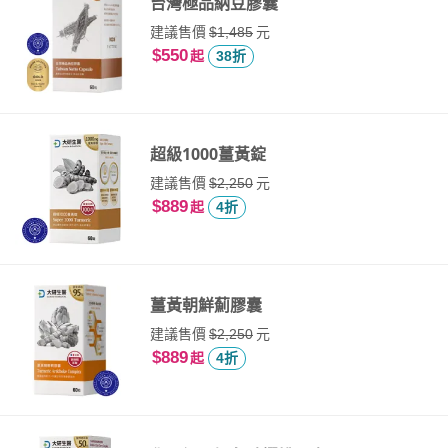
台灣極品納豆膠囊
建議售價
元
$1,485
$550
起
38折
超級1000薑黃錠
建議售價
元
$2,250
$889
起
4折
薑黃朝鮮薊膠囊
建議售價
元
$2,250
$889
起
4折