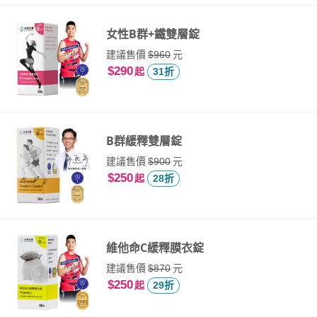
女性B群+鐵雙層錠
建議售價
元
$960
$290
起
31折
B群緩釋雙層錠
建議售價
元
$900
$250
起
28折
維他命C緩釋膜衣錠
建議售價
元
$870
$250
起
29折