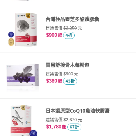
台灣極品靈芝多醣體膠囊
建議售價
元
$2,250
$900
起
4折
冒易舒接骨木莓粉包
建議售價
元
$900
$380
起
43折
日本還原型CoQ10魚油軟膠囊
建議售價
元
$2,670
$1,780
起
67折