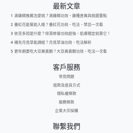
最新文章
滴雞精推薦怎麼挑？滴雞精功效、雞種差異與挑選重點
番紅花能幫助入睡？番紅花功效、吃法、禁忌一次看
依克多因是什麼？保濕修復功效超強，肌膚穩定就靠它！
補充月見草能調經？月見草油功效、吃法解析
更年期要吃大豆異黃酮？大豆異黃酮功效、吃法一次看
客戶服務
常見問題
退款及退貨方式
隱私權條款
服務條款
企業大宗採購
聯繫我們