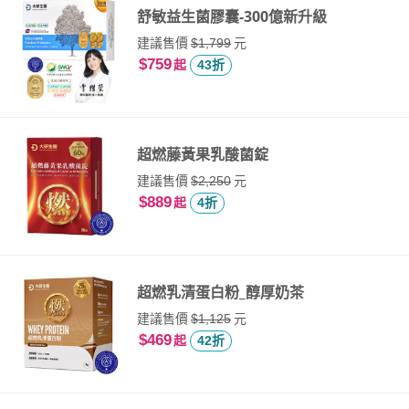
舒敏益生菌膠囊-300億新升級
建議售價
元
$1,799
$759
起
43折
超燃藤黃果乳酸菌錠
建議售價
元
$2,250
$889
起
4折
超燃乳清蛋白粉_醇厚奶茶
建議售價
元
$1,125
$469
起
42折