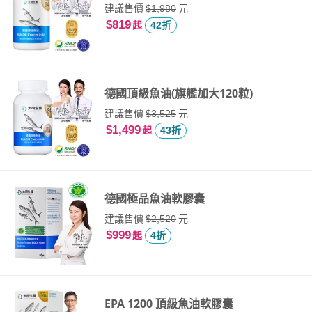
建議售價
元
$1,980
$819
起
42折
德國頂級魚油(旗艦加大120粒)
建議售價
元
$3,525
$1,499
起
43折
德國極品魚油軟膠囊
建議售價
元
$2,520
$999
起
4折
EPA 1200 頂級魚油軟膠囊