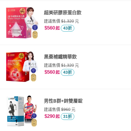
超美研膠原蛋白飲
建議售價
元
$1,320
$560
起
43折
黑棗補鐵精華飲
建議售價
元
$1,320
$560
起
43折
男性B群+鋅雙層錠
建議售價
元
$960
$290
起
31折