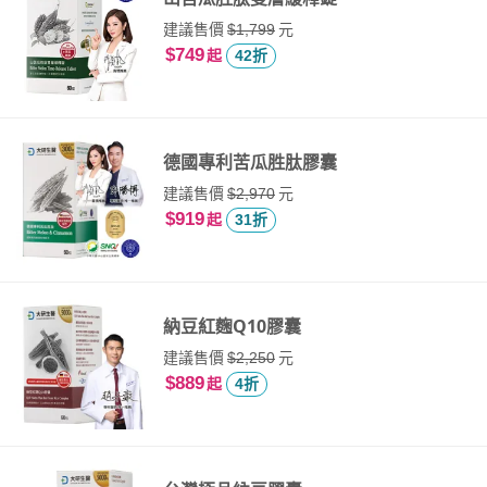
建議售價
元
$1,799
$749
起
42折
德國專利苦瓜胜肽膠囊
建議售價
元
$2,970
$919
起
31折
納豆紅麴Q10膠囊
建議售價
元
$2,250
$889
起
4折