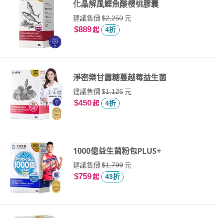
化晶解風鰹魚酸櫻桃膠囊
建議售價
元
$2,250
$889
起
4折
淨密樂甘露糖蔓越莓益生菌
建議售價
元
$1,125
$450
起
4折
1000億益生菌粉包PLUS+
建議售價
元
$1,799
$759
起
43折