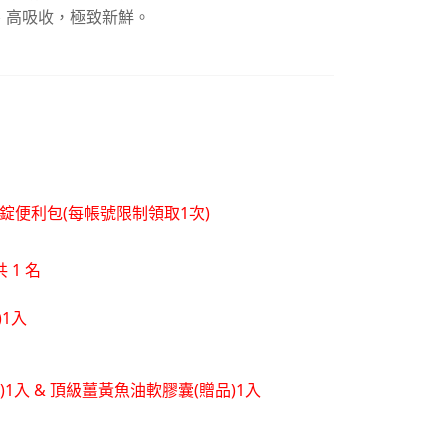
化、高吸收，極致新鮮。
層錠便利包(每帳號限制領取1次)
 1 名
)1入
品)1入 & 頂級薑黃魚油軟膠囊(贈品)1入