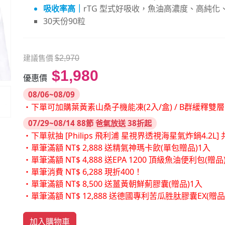
吸收率高｜
rTG 型式好吸收，魚油高濃度、高純
30天份90粒
建議售價
$2,970
$1,980
優惠價
08/06~08/09
・下單可加購葉黃素山桑子機能凍(2入/盒) / B群緩釋雙
07/29~08/14 88節 爸氣放送 38折起
・下單就抽 [Philips 飛利浦 星視界透視海星氣炸鍋4.2L] 共
・單筆滿額 NT$ 2,888 送精氣神瑪卡飲(單包贈品)1入
・單筆滿額 NT$ 4,888 送EPA 1200 頂級魚油便利包(贈品
・單筆消費 NT$ 6,288 現折400！
・單筆滿額 NT$ 8,500 送薑黃朝鮮薊膠囊(贈品)1入
・單筆滿額 NT$ 12,888 送德國專利苦瓜胜肽膠囊EX(贈
加入購物車