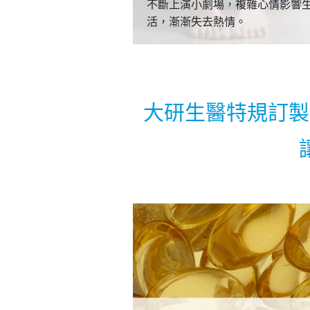
不斷上演小劇場，複雜心情影響
活，漸漸失去熱情。
大研生醫特規訂製，市