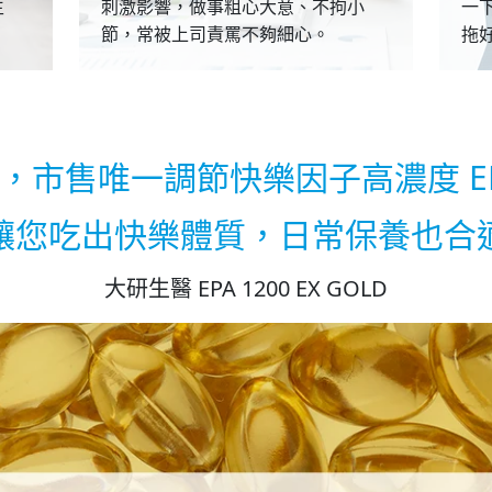
生
刺激影響，做事粗心大意、不拘小
一
節，常被上司責罵不夠細心。
拖
售唯一調節快樂因子高濃度 EPA 1
讓您吃出快樂體質，日常保養也合
大研生醫 EPA 1200 EX GOLD