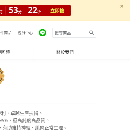
×
53
20
立即搶
時
分
秒
件商品
會員中心
評回饋
關於我們
國際專利，卓越生產技術。
 95%，極高純度高品質。
 D3，有助維持神經、肌肉正常生理。