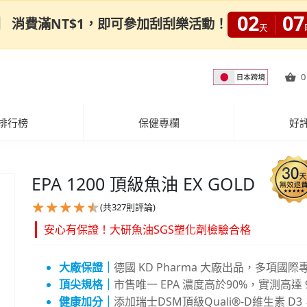
02
07
0限定】 消費滿NT$1，即可參加刮刮樂活動！
天
0
排行榜
保健專欄
好
EPA 1200 頂級魚油 EX GOLD
(共
327
則評論)
安心有保證！大研魚油SGS塑化劑檢驗合格
大廠保證｜
德國 KD Pharma 大廠出品，多項
頂尖規格｜
市售唯一 EPA 濃度高於90%，實測高達
健康加分｜
添加瑞士DSM頂級Quali®-D維生素