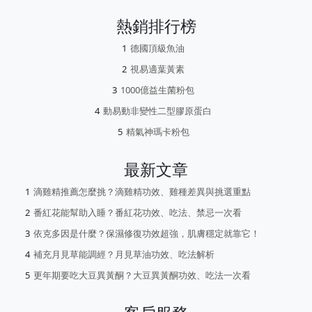
熱銷排行榜
德國頂級魚油
視易適葉黃素
1000億益生菌粉包
動易動非變性二型膠原蛋白
精氣神瑪卡粉包
最新文章
滴雞精推薦怎麼挑？滴雞精功效、雞種差異與挑選重點
番紅花能幫助入睡？番紅花功效、吃法、禁忌一次看
依克多因是什麼？保濕修復功效超強，肌膚穩定就靠它！
補充月見草能調經？月見草油功效、吃法解析
更年期要吃大豆異黃酮？大豆異黃酮功效、吃法一次看