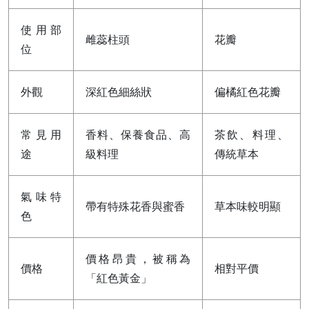
使用部
雌蕊柱頭
花瓣
位
外觀
深紅色細絲狀
偏橘紅色花瓣
常見用
香料、保養食品、高
茶飲、料理、
途
級料理
傳統草本
氣味特
帶有特殊花香與蜜香
草本味較明顯
色
價格昂貴，被稱為
價格
相對平價
「紅色黃金」