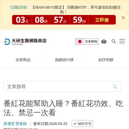
《活動詳情》
【08/06-08/10限定】 消費滿NT$1，即可參加刮刮樂活
動！
×
03
08
57
58
立即搶
天
時
分
秒
全部商品
熱銷排行榜
好評回饋
番紅花能幫助入睡？番紅花功效、吃
法、禁忌一次看
編輯政策
黃瓊慧 營養師
發布日期:2026-05-25