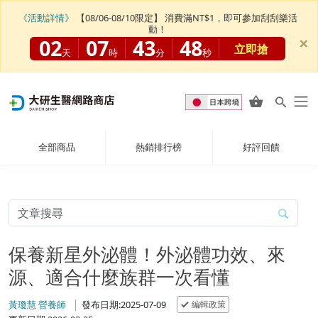
《活動詳情》
【08/06-08/10限定】 消費滿NT$1，即可參加刮刮樂活
動！
×
02
07
43
47
立即搶
天
時
分
秒
全部商品
熱銷排行榜
好評回饋
保養新星外泌體！外泌體功效、來
源、適合什麼族群一次看懂
編輯政策
黃瓊慧 營養師
發布日期:2025-07-09