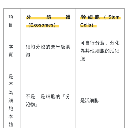
項
外泌體
幹細胞（Stem 
目
（Exosomes）
Cells）
可自行分裂、分化
本
細胞分泌的奈米級囊
為其他細胞的活細
質
泡
胞
是
否
為
不是，是細胞的「分
細
是活細胞
泌物」
胞
本
體