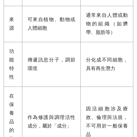
通常來自人體或動
來
可來自植物、動物或
物的組織（如臍
源
人體細胞
帶、脂肪等）
功
能
傳遞訊息分子，調節
分化成不同細胞，
特
環境
具有再生潛力
性
在
保
因活細胞涉及療
養
作為修護與調理活性
效、倫理與法規，
品
成分，屬於「成分」
不可用於一般保養
的
品