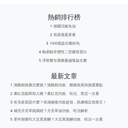
熱銷排行榜
德國頂級魚油
視易適葉黃素
1000億益生菌粉包
動易動非變性二型膠原蛋白
淨密樂甘露糖蔓越莓益生菌
最新文章
滴雞精推薦怎麼挑？滴雞精功效、雞種差異與挑選重點
番紅花能幫助入睡？番紅花功效、吃法、禁忌一次看
依克多因是什麼？保濕修復功效超強，肌膚穩定就靠它！
補充月見草能調經？月見草油功效、吃法解析
更年期要吃大豆異黃酮？大豆異黃酮功效、吃法一次看