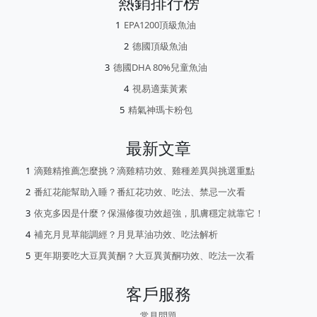
熱銷排行榜
EPA1200頂級魚油
德國頂級魚油
德國DHA 80%兒童魚油
視易適葉黃素
精氣神瑪卡粉包
最新文章
滴雞精推薦怎麼挑？滴雞精功效、雞種差異與挑選重點
番紅花能幫助入睡？番紅花功效、吃法、禁忌一次看
依克多因是什麼？保濕修復功效超強，肌膚穩定就靠它！
補充月見草能調經？月見草油功效、吃法解析
更年期要吃大豆異黃酮？大豆異黃酮功效、吃法一次看
客戶服務
常見問題