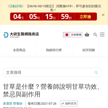
《活動詳情》
【08/06-08/10限定】 消費滿NT$1，即可參加刮刮樂活
動！
×
04
05
15
59
立即搶
天
時
分
秒
全部商品
熱銷排行榜
好評回饋
甘草是什麼？營養師說明甘草功效、
禁忌與副作用
編輯政策
黃瓊慧 營養師
發布日期:2021-07-26