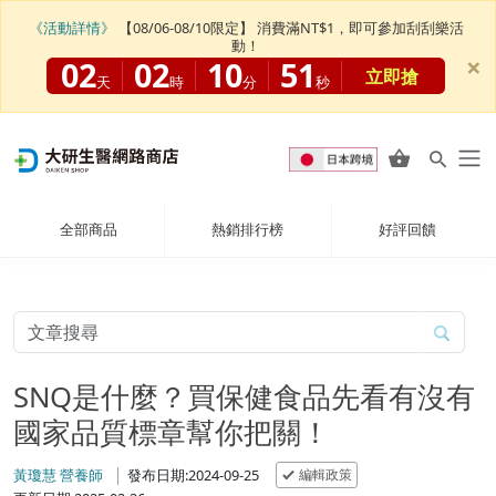
《活動詳情》
【08/06-08/10限定】 消費滿NT$1，即可參加刮刮樂活
動！
×
02
02
10
50
立即搶
天
時
分
秒
全部商品
熱銷排行榜
好評回饋
SNQ是什麼？買保健食品先看有沒有
國家品質標章幫你把關！
編輯政策
黃瓊慧 營養師
發布日期:2024-09-25