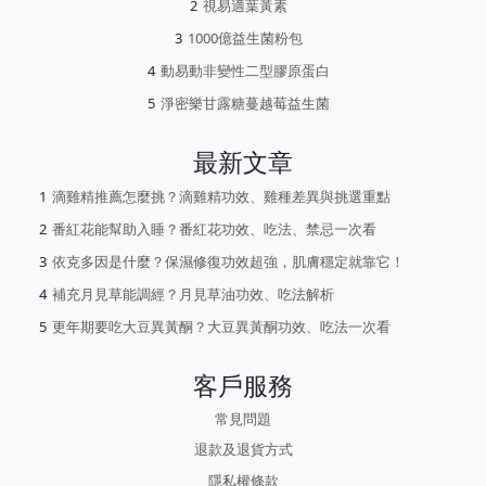
視易適葉黃素
1000億益生菌粉包
動易動非變性二型膠原蛋白
淨密樂甘露糖蔓越莓益生菌
最新文章
滴雞精推薦怎麼挑？滴雞精功效、雞種差異與挑選重點
番紅花能幫助入睡？番紅花功效、吃法、禁忌一次看
依克多因是什麼？保濕修復功效超強，肌膚穩定就靠它！
補充月見草能調經？月見草油功效、吃法解析
更年期要吃大豆異黃酮？大豆異黃酮功效、吃法一次看
客戶服務
常見問題
退款及退貨方式
隱私權條款