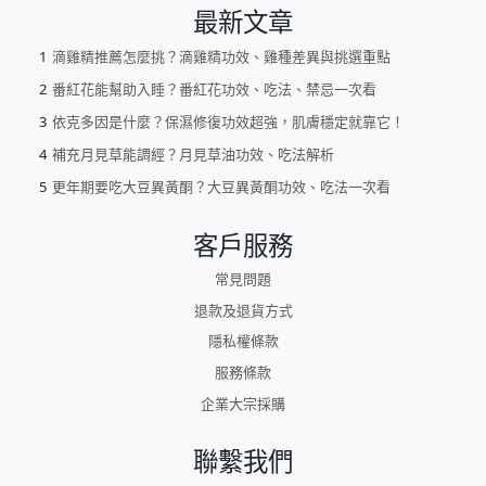
最新文章
滴雞精推薦怎麼挑？滴雞精功效、雞種差異與挑選重點
番紅花能幫助入睡？番紅花功效、吃法、禁忌一次看
依克多因是什麼？保濕修復功效超強，肌膚穩定就靠它！
補充月見草能調經？月見草油功效、吃法解析
更年期要吃大豆異黃酮？大豆異黃酮功效、吃法一次看
客戶服務
常見問題
退款及退貨方式
隱私權條款
服務條款
企業大宗採購
聯繫我們