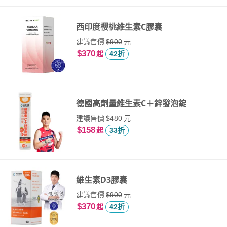
西印度櫻桃維生素C膠囊
建議售價
元
$900
$370
起
42折
德國高劑量維生素C＋鋅發泡錠
建議售價
元
$480
$158
起
33折
維生素D3膠囊
建議售價
元
$900
$370
起
42折