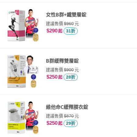
女性B群+鐵雙層錠
建議售價
元
$960
$290
起
31折
B群緩釋雙層錠
建議售價
元
$900
$250
起
28折
維他命C緩釋膜衣錠
建議售價
元
$870
$250
起
29折