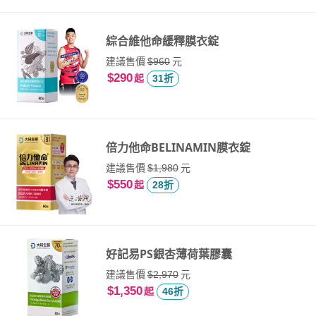
綜合維他命緩釋膜衣錠
建議售價
元
$960
$290
起
31折
倍力他命BELINAMIN膜衣錠
建議售價
元
$1,980
$550
起
28折
好記易PS銀杏薄荷葉膠囊
建議售價
元
$2,970
$1,350
起
46折