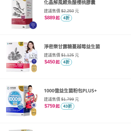
化晶解風鰹魚酸櫻桃膠囊
建議售價
元
$2,250
$889
起
4折
淨密樂甘露糖蔓越莓益生菌
建議售價
元
$1,125
$450
起
4折
1000億益生菌粉包PLUS+
建議售價
元
$1,799
$759
起
43折