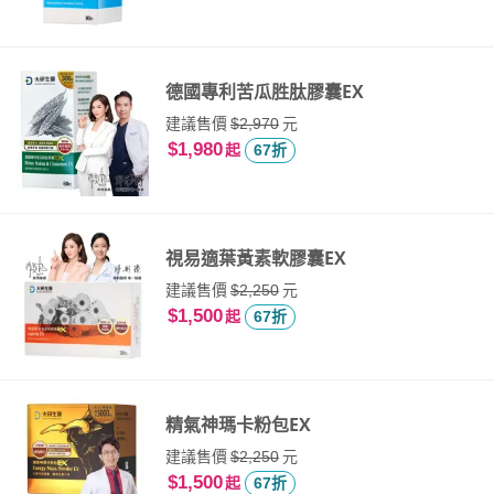
德國專利苦瓜胜肽膠囊EX
建議售價
元
$2,970
$1,980
起
67折
視易適葉黃素軟膠囊EX
建議售價
元
$2,250
$1,500
起
67折
精氣神瑪卡粉包EX
建議售價
元
$2,250
$1,500
起
67折