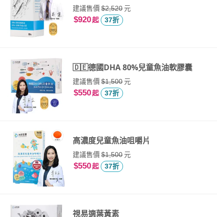
建議售價
元
$2,520
$920
起
37折
🇩🇪德國DHA 80%兒童魚油軟膠囊
建議售價
元
$1,500
$550
起
37折
高濃度兒童魚油咀嚼片
建議售價
元
$1,500
$550
起
37折
視易適葉黃素