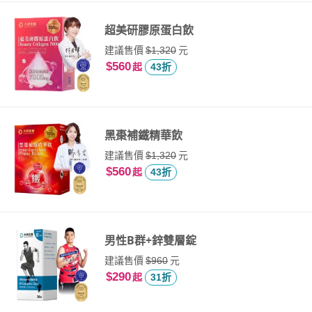
超美研膠原蛋白飲
建議售價
元
$1,320
$560
起
43折
黑棗補鐵精華飲
建議售價
元
$1,320
$560
起
43折
男性B群+鋅雙層錠
建議售價
元
$960
$290
起
31折