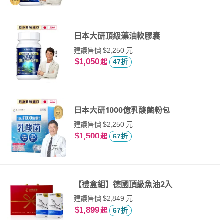
日本大研頂級藻油軟膠囊
建議售價
元
$2,250
$1,050
起
47折
日本大研1000億乳酸菌粉包
建議售價
元
$2,250
$1,500
起
67折
【禮盒組】德國頂級魚油2入
建議售價
元
$2,849
$1,899
起
67折