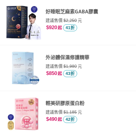
好睡眠芝麻素GABA膠囊
建議售價
元
$2,250
$920
起
41折
外泌體保濕修護精華
建議售價
元
$1,980
$850
起
43折
輕美研膠原蛋白粉
建議售價
元
$1,185
$490
起
42折