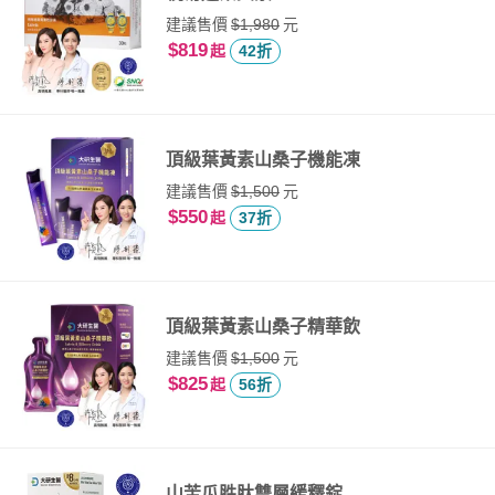
建議售價
元
$1,980
$819
起
42折
頂級葉黃素山桑子機能凍
建議售價
元
$1,500
$550
起
37折
頂級葉黃素山桑子精華飲
建議售價
元
$1,500
$825
起
56折
山苦瓜胜肽雙層緩釋錠