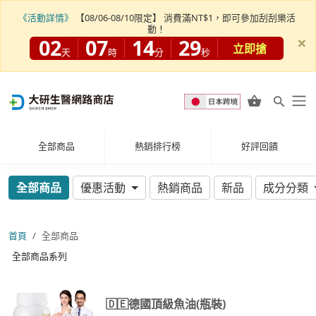
《活動詳情》
【08/06-08/10限定】 消費滿NT$1，即可參加刮刮樂活
動！
×
02
07
14
28
立即搶
天
時
分
秒
全部商品
熱銷排行榜
好評回饋
全部商品
優惠活動
熱銷商品
新品
成分分類
首頁
全部商品
全部商品系列
🇩🇪德國頂級魚油(瓶裝)