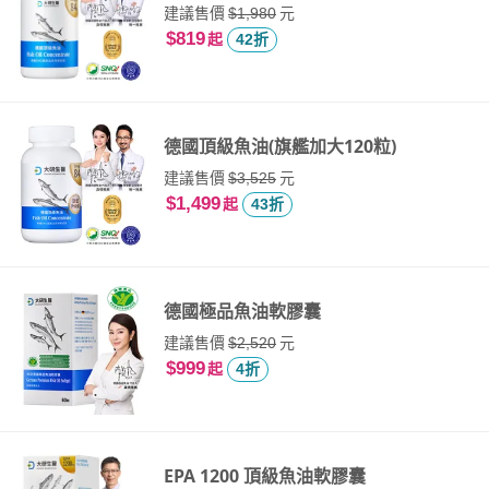
建議售價
元
$1,980
$819
起
42折
德國頂級魚油(旗艦加大120粒)
建議售價
元
$3,525
$1,499
起
43折
德國極品魚油軟膠囊
建議售價
元
$2,520
$999
起
4折
EPA 1200 頂級魚油軟膠囊