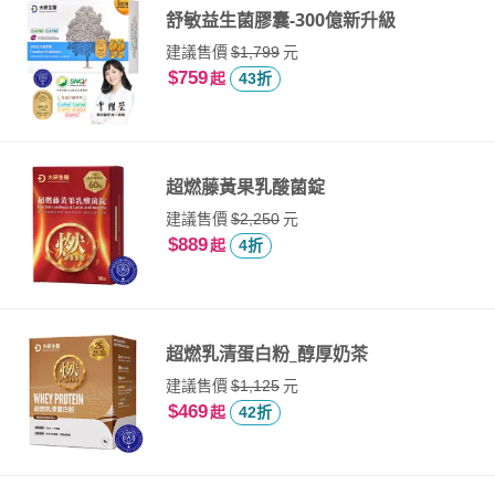
舒敏益生菌膠囊-300億新升級
建議售價
元
$1,799
$759
起
43折
超燃藤黃果乳酸菌錠
建議售價
元
$2,250
$889
起
4折
超燃乳清蛋白粉_醇厚奶茶
建議售價
元
$1,125
$469
起
42折