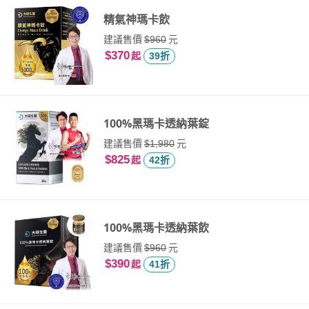
精氣神瑪卡飲
建議售價
元
$960
$370
起
39折
100%黑瑪卡透納葉錠
建議售價
元
$1,980
$825
起
42折
100%黑瑪卡透納葉飲
建議售價
元
$960
$390
起
41折