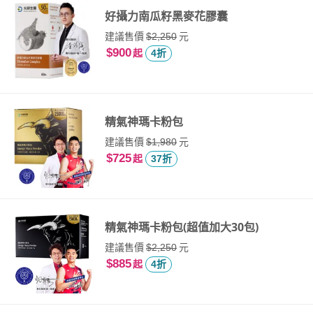
好攝力南瓜籽黑麥花膠囊
建議售價
元
$2,250
$900
起
4折
精氣神瑪卡粉包
建議售價
元
$1,980
$725
起
37折
精氣神瑪卡粉包(超值加大30包)
建議售價
元
$2,250
$885
起
4折