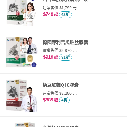
建議售價
元
$1,799
$749
起
42折
德國專利苦瓜胜肽膠囊
建議售價
元
$2,970
$919
起
31折
納豆紅麴Q10膠囊
建議售價
元
$2,250
$889
起
4折