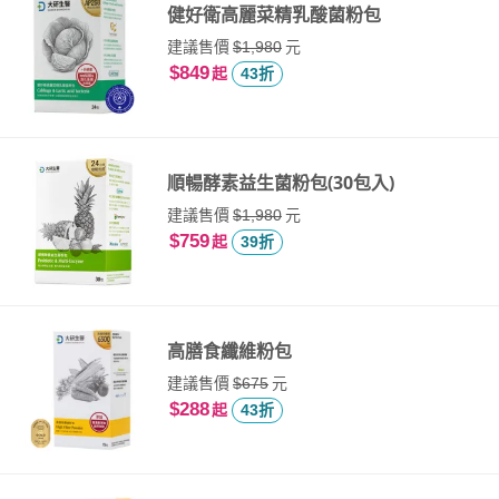
健好衛高麗菜精乳酸菌粉包
建議售價
元
$1,980
$849
起
43折
順暢酵素益生菌粉包(30包入)
建議售價
元
$1,980
$759
起
39折
高膳食纖維粉包
建議售價
元
$675
$288
起
43折