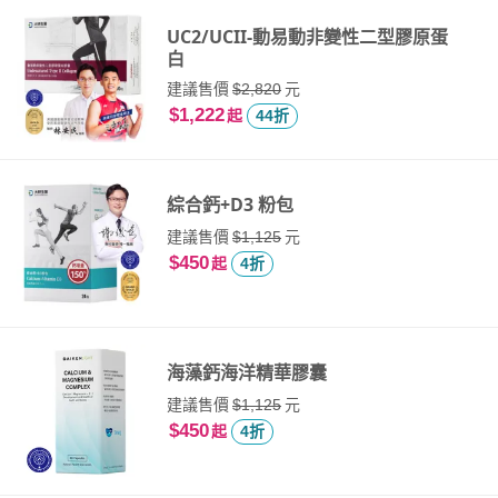
UC2/UCII-動易動非變性二型膠原蛋
白
建議售價
元
$2,820
$1,222
起
44折
綜合鈣+D3 粉包
建議售價
元
$1,125
$450
起
4折
海藻鈣海洋精華膠囊
建議售價
元
$1,125
$450
起
4折