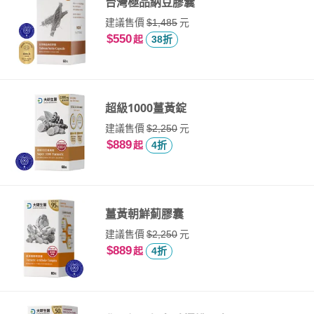
台灣極品納豆膠囊
建議售價
元
$1,485
$550
起
38折
超級1000薑黃錠
建議售價
元
$2,250
$889
起
4折
薑黃朝鮮薊膠囊
建議售價
元
$2,250
$889
起
4折