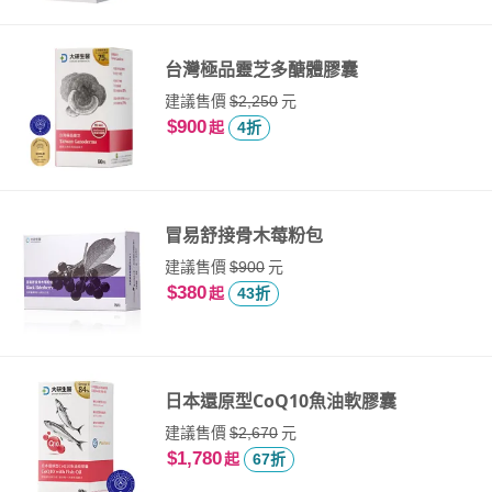
台灣極品靈芝多醣體膠囊
建議售價
元
$2,250
$900
起
4折
冒易舒接骨木莓粉包
建議售價
元
$900
$380
起
43折
日本還原型CoQ10魚油軟膠囊
建議售價
元
$2,670
$1,780
起
67折