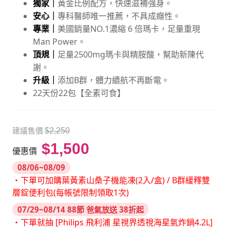
獨家｜
黃金比例配方，快速滋補強身。
安心｜
專科醫師唯一推薦，不具成癮性。
專業｜
美國銷量NO.1濃縮 6 倍瑪卡，足量重現
Man Power。
頂規｜
足量2500mg瑪卡與精胺酸，幫助新陳代
謝。
升級｜
添加B群，體力續航不再斷電。
22天份22包【全素可食】
建議售價
$2,250
$1,500
優惠價
08/06~08/09
・下單可加購葉黃素山桑子機能凍(2入/盒) / B群緩釋雙
層錠便利包(每帳號限制領取1次)
07/29~08/14 88節 爸氣放送 38折起
・下單就抽 [Philips 飛利浦 星視界透視海星氣炸鍋4.2L]