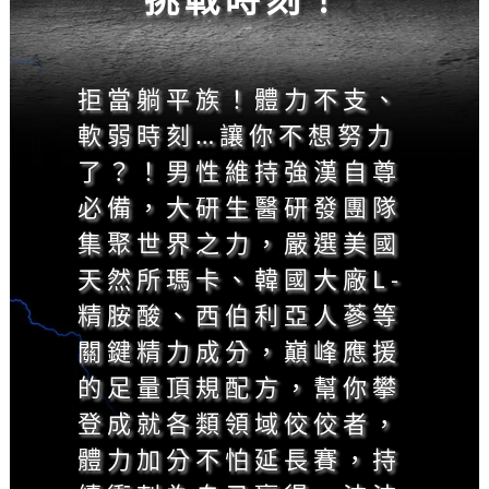
拒當躺平族！體力不支、
軟弱時刻…讓你不想努力
了？！男性維持強漢自尊
必備，大研生醫研發團隊
集聚世界之力，嚴選美國
天然所瑪卡、韓國大廠L-
精胺酸、西伯利亞人蔘等
關鍵精力成分，巔峰應援
的足量頂規配方，幫你攀
登成就各類領域佼佼者，
體力加分不怕延長賽，持