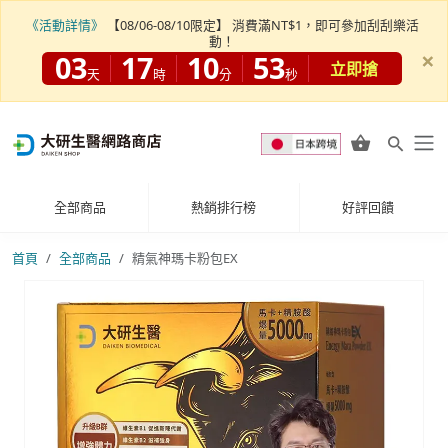
《活動詳情》
【08/06-08/10限定】 消費滿NT$1，即可參加刮刮樂活
動！
×
03
17
10
50
立即搶
天
時
分
秒
全部商品
熱銷排行榜
好評回饋
首頁
全部商品
精氣神瑪卡粉包EX