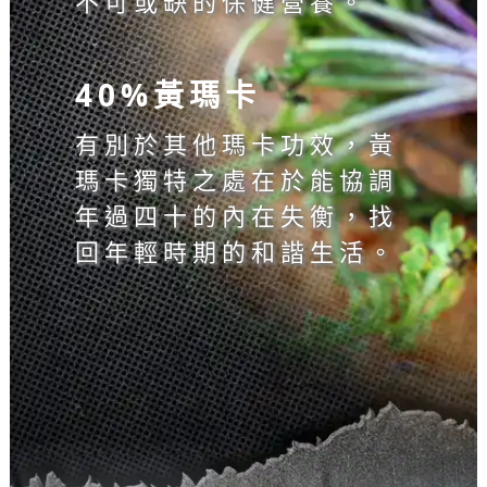
不可或缺的保健營養。
40%黃瑪卡
有別於其他瑪卡功效，黃
瑪卡獨特之處在於能協調
年過四十的內在失衡，找
回年輕時期的和諧生活。