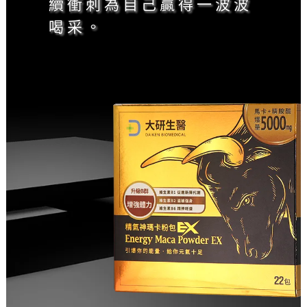
續衝刺為自己贏得一波波
喝采。