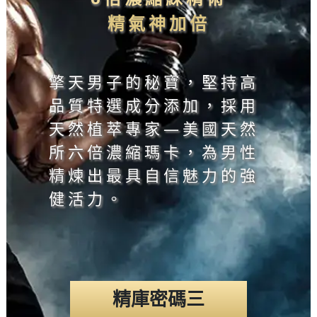
精氣神加倍
· 瑪卡烯 ─ 增
擎天男子的秘寶，堅持高
精庫密碼一
品質特選成分添加，採用
進夫妻好感情
天然植萃專家—美國天然
重磅級劑量2500mg
· 瑪卡酰胺 ─
所六倍濃縮瑪卡，為男性
糊化瑪卡滿注7大活力
喚醒內在渴望
精煉出最具自信魅力的強
泉源
健活力。
精庫密碼三