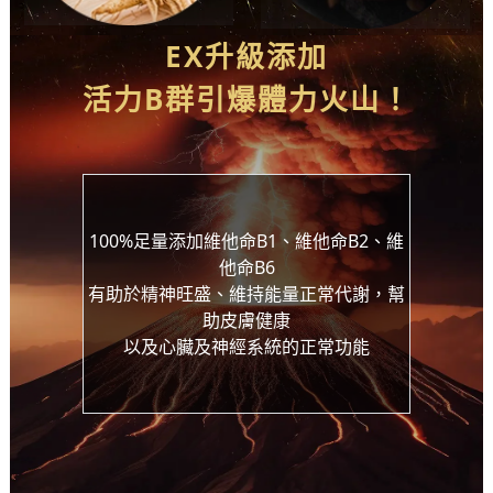
西伯利亞
EX
升級添加
蛹蟲草子實體
人蔘刺五加
強身口碑推薦
活力
B
群引爆體力火山
！
體力加開外掛
顧好體質根本
迎接人生每一場硬仗
重返巔峰榮耀
100%足量添加維他命B1、維他命B2、維
他命B6
有助於精神旺盛、維持能量正常代謝，幫
助皮膚健康
以及心臟及神經系統的正常功能