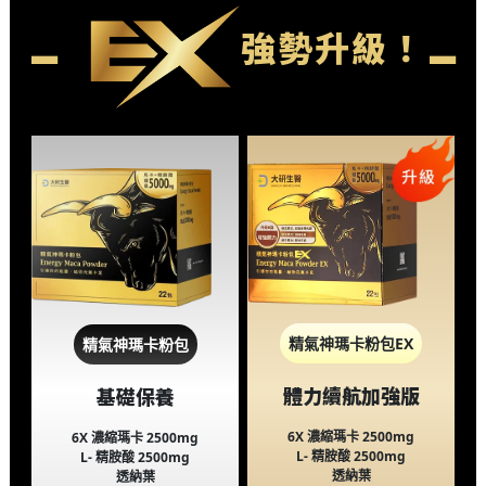
強勢升級！
精氣神瑪卡粉包EX
精氣神瑪卡粉包
體力續航加強版
基礎保養
6X
濃縮瑪卡
2500mg
6X
濃縮瑪卡
2500mg
L-
精胺酸
2500mg
L-
精胺酸
2500mg
透納葉
透納葉