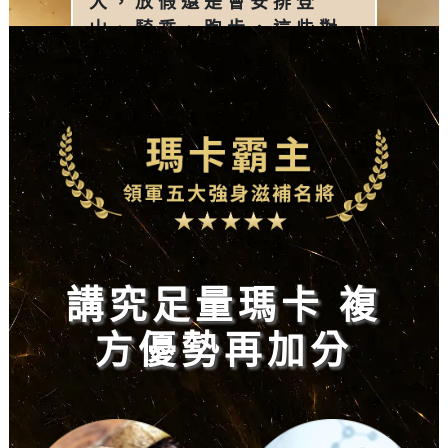
大，放假還是會安排登
山、騎乘、跑步，這些對
我來說原本都是在放鬆，
但日漸走下坡的體力明顯
不如從前甚至越來越懶得
動，
還好吃了幾天瑪卡粉包，
我順利完成重訓菜單的挑
戰
，下一次可能可以看見我
再次登頂的英姿囉。
講究足量瑪卡 複
方優勢再加分
沒有下班時間、熬夜應酬
都是常態，有時累到體力
跟不上高速運轉的點子很