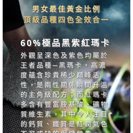
男女最佳黃金比例
頂級品種四色全效合一
60%極品黑紫紅瑪卡
外觀呈深色及紫色均屬於
王者品種─黑瑪卡，高濃
度蘊含珍貴稀少巔峰活
性，是兩性關係瞬間升溫
的主角級配方；而紅瑪卡
多含有豐富胺基酸、礦物
質維生素，其中令人注目
的鈣質、鐵質是紅潤氣色