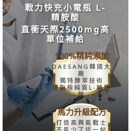
戰力快充小電瓶
L-
精胺酸
直衝天際
2500mg
高
單位補給
100%
精純添加
DAESANG
韓國大
廠
獨特酵萃技術
提取極純質L-精胺
酸
馬力升級配方
打造高興能戰士
不能少了這一帖