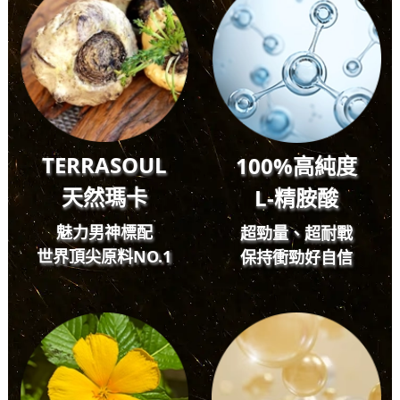
困擾，容易漏失掉客戶的
重要訊息，
認識大研生醫後，連客戶
都稱讚我看起來精神飽
滿、體力用不完，整體形
象變得非常加分，幫我多
接了好多CASE呢。
TERRASOUL
100%
高純度
天然瑪卡
L-
精胺酸
魅力男神標配
超勁量、超耐戰
世界頂尖原料NO.1
保持衝勁好自信