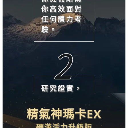
你高效面對
任何體力考
驗。
研究證實，
透過補充L-
精胺酸可幫
精氣神瑪卡
EX
助促進一氧
硬漢活力升級版