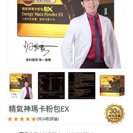
精氣神瑪卡粉包EX
(共
24
則評論)