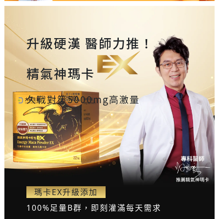
升級硬漢 醫師力推
！
精氣神瑪卡
久戰對策5000mg高激量
瑪卡EX升級添加
100%足量B群，即刻灌滿每天需求