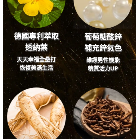
德國專利萃取
葡萄糖酸鋅
透納葉
補充鋅氣色
天天幸福全壘打
維護男性機能
恢復美滿生活
精質活力
UP