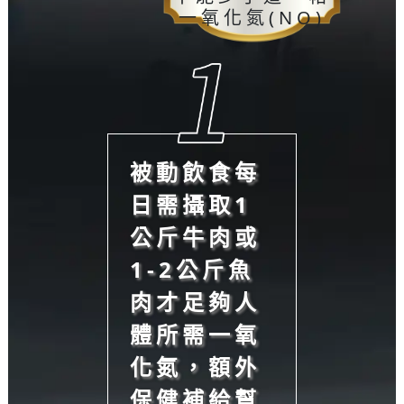
一氧化氮(NO)
被動飲食每
日需攝取1
公斤牛肉或
1-2公斤魚
肉才足夠人
體所需一氧
化氮，額外
保健補給幫