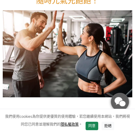
隨時元氣充飽飽！
我們使用cookies為你提供更優質的使用體驗，若您繼續使用本網站，我們將視
「大研 精氣神瑪卡粉包EX」和市面上的馬卡產
同您已同意並理解我們的
隱私權政策
。
品有什麼不同呢？
同意
拒絕
加入購物車
附近哪裡買