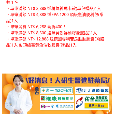
共 1 名
・單筆滿額 NT$ 2,888 送精氣神瑪卡飲(單包贈品)1入
・單筆滿額 NT$ 4,888 送EPA 1200 頂級魚油便利包(贈
品)1入
・單筆消費 NT$ 6,288 現折400！
・單筆滿額 NT$ 8,500 送薑黃朝鮮薊膠囊(贈品)1入
・單筆滿額 NT$ 12,888 送德國專利苦瓜胜肽膠囊EX(贈
品)1入 & 頂級薑黃魚油軟膠囊(贈品)1入