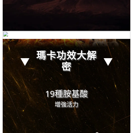
瑪卡功效大解
植物界的兩
密
性專家
強悍帝國的
精庫命脈─
19種胺基酸
瑪卡
增強活力
生長在海拔
4,000m以上秘