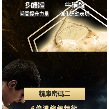
多醣體
牛磺酸
魯安地斯山脈的
神聖高地，是號
瞬間提升力量
強化運動表現
稱挑戰極限生存
力最強物種！存
活在環境最極端
酷寒、極惡貧瘠
之地，瑪卡展現
強韌生命適應
力，強勢逆生造
就今日神效傳
奇，其根部富含
鋅
必須維生素
多元營養成為食
精庫密碼二
調理生理機能
維持體力
用歷史超過千年
6倍濃縮練精術
的奇蹟聖品。