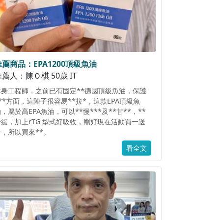
推薦商品：EPA1200頂級魚油
薦人：陳Ｏ棋 50歲 IT
本身工程師，之前已有固定**德國頂級魚油，保護
**方面，這陣子很容易**拉*，這款EPA頂級魚
，屬於高EPA魚油，可以**慢***及**甘**，**
舒緩，加上rTG 型式好吸收，剛好現在活動買一送
一，所以買來**。
看全文