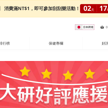
02
17
0限定】 消費滿NT$1，即可參加刮刮樂活動！
天
0
排行榜
保健專欄
好