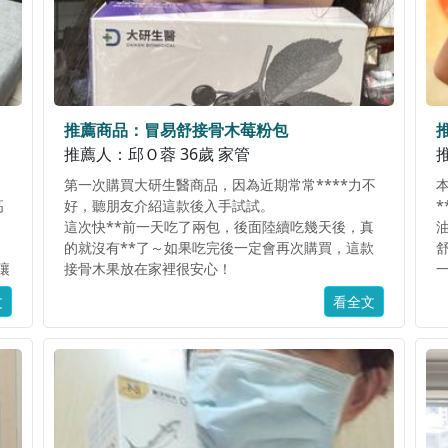
推薦商品：冒易舒接骨木莓粉包
推薦人：邱Ｏ蓉 36歲 家管
推
第一次購買大研生醫商品，因為近期常常****力不
高
好，聽朋友介紹這款後入手試試。
*
這次快**前一天吃了兩包，後面陸續吃幾天後，真
油
的就沒有**了～如果吃完後一定會再次購買，這款
讓
接骨木果放在家裡很安心！
口味上是酸酸回甘的莓果口味，我自己很喜歡這個
文
看全文
安
味道，真的非常推薦可以放在家裡居家預防，快**
的時候趕快來一包，比吃*好多了！！
真