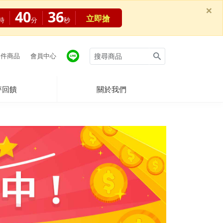
×
40
34
立即搶
時
分
秒
件商品
會員中心
評回饋
關於我們