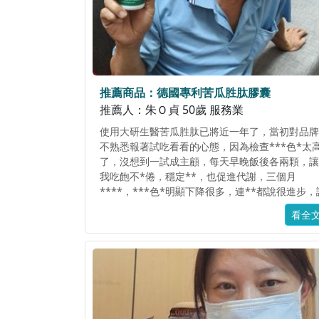
推薦商品：德國專利苦瓜胜肽膠囊
推薦人：朱Ｏ貞 50歲 服務業
使用大研生醫苦瓜胜肽已將近一年了，當初對品牌
不熟悉報著試吃看看的心態，因為檢查***色*太
了，沒想到一試成主顧，每天早晚飯後各兩顆，讓
我吃飽不*倦，穩定**，也促進代謝，三個月
****，***色*明顯下降很多，連**都說很進步，
我對此款苦瓜胜肽更加信心，膠囊狀很好吞嚥，主
看全
要是能確實的穩定我的**，又是大品牌，讓我更
心，常有活動特價，購買數瓶下來也很優惠，真的
很推薦，使用那麼久，也讓我的**一直很平穩，
心推薦