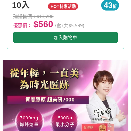
10入
43
HOT特惠活動
折
建議售價：$13,200
$560
優惠價：
/盒 (共$5,599)
加入購物車
從年輕，一直美
為時光匿跡
青春膠原 超美研
7000
7000mg
500Da
巔峰劑量
最小分子