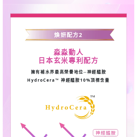
煥妍配方
2
淼淼動人
日本玄米專利配方
擁有補水界最高榮譽地位─神經醯胺
HydroCera™
神經醯胺
10%
頂標含量