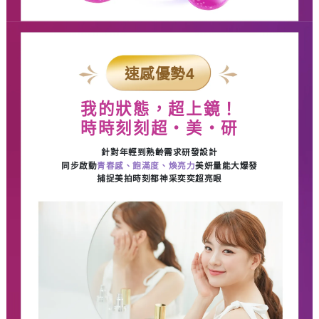
速感優勢
4
我的狀態，超上鏡！
時時刻刻超・美・研
針對年輕到熟齡需求研發設計
同步啟動
青春感、飽滿度、煥亮力
美妍量能大爆發
捕捉美拍時刻都神采奕奕超亮眼