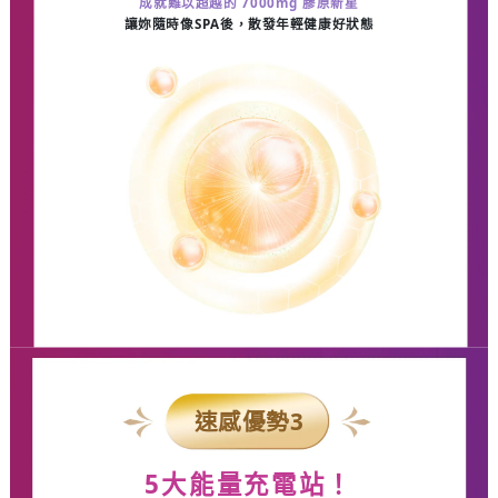
成就難以超越的
7000mg
膠原新星
讓妳隨時像
SPA
後，散發年輕健康好狀態
速感優勢
3
5
大能量充電站！