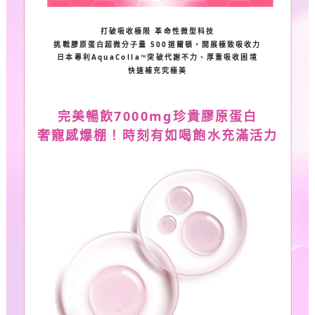
打破吸收極限 革命性微型科技
挑戰膠原蛋白超微分子量 500道爾頓，開展極致吸收力
日本專利AquaColla™突破代謝不力、厚重吸收困境
快速補充究極美
完美暢飲
7000mg
珍貴膠原蛋白
奢寵感爆棚！時刻有如喝飽水充滿活力