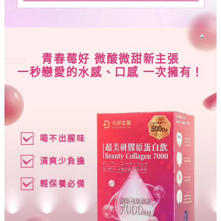
青春莓好 微酸微甜新主張
一秒戀愛的水感、口感 一次擁有！
喝不出腥味
清爽少負擔
輕保養必備