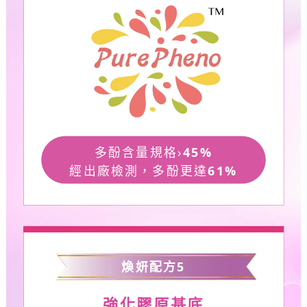
多酚含量規格›
45%
經出廠檢測，多酚更達
61%
煥妍配方
5
強化膠原基底