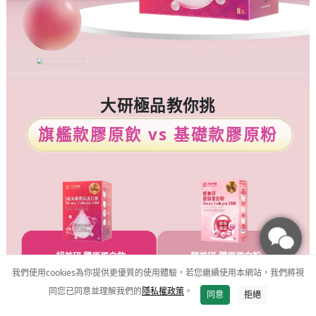
大研極品教你挑
旗艦款膠原飲
vs
基礎款膠原粉
超美研 膠原蛋白飲
輕美研 膠原蛋白粉
我們使用cookies為你提供更優質的使用體驗，若您繼續使用本網站，我們將視
飲品
粉包
同您已同意並理解我們的
隱私權政策
。
加入購物車
同意
拒絕