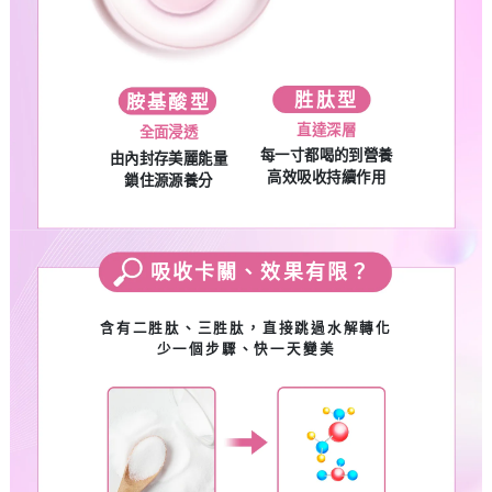
胜肽型
胺基酸型
直達深層
全面浸透
每一寸都喝的到營養
由內封存美麗能量
高效吸收持續作用
鎖住源源養分
吸收卡關、效果有限？
含有二胜肽、三胜肽，直接跳過水解轉化
少一個步驟、快一天變美