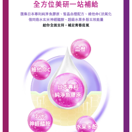
全方位美研一站補給
匯集日本專利純淨魚膠原、皙晶血橙配方、維他命C抗氧化
偕同造水玄米神經醯胺、超級水果多酚五效能量
給你全面支持，補足青春底氣
血橙
維他命C
日本專利
純淨魚膠原
玄米
神經醯胺
水果多酚