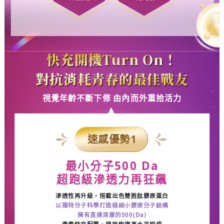
快充開機Turn On！
對抗消耗青春的最佳戰友
視覺年齡不斷下修 由內而外重拾活力
速感優勢
1
最小分子
500 Da
超跑級滲透力再狂飆
滲透性再升級，搭載出色雙胜肽膠原蛋白
以獨特分子科學打造極細小膠原分子結構
擁有直達深層的
500(Da)