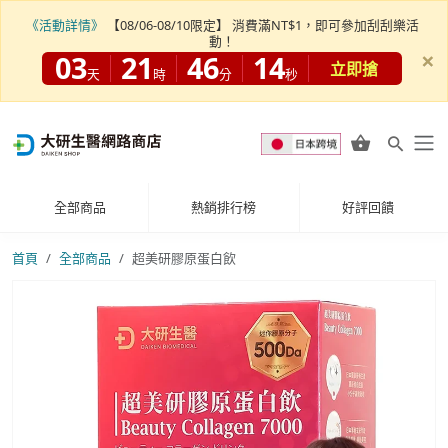
《活動詳情》
【08/06-08/10限定】 消費滿NT$1，即可參加刮刮樂活
動！
×
03
21
46
12
立即搶
天
時
分
秒
全部商品
熱銷排行榜
好評回饋
首頁
全部商品
超美研膠原蛋白飲