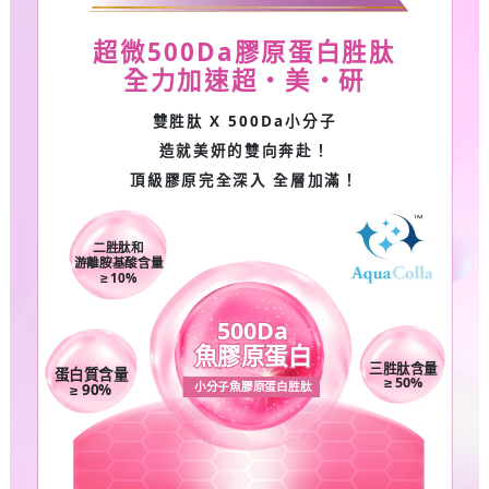
超微
500Da
膠原蛋白胜肽
全力加速超・美・研
雙胜肽
X 500Da
小分子
造就美妍的雙向奔赴！
頂級膠原完全深入 全層加滿！
二胜肽和
游離胺基酸含量
≥ 10%
500Da
魚膠原蛋白
三胜肽含量
蛋白質含量
≥ 50%
小分子魚膠原蛋白胜肽
≥ 90%