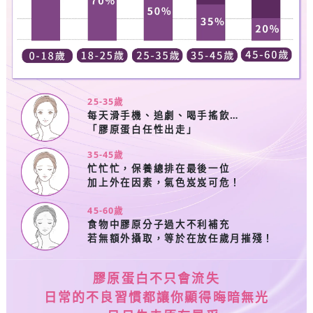
25-35
歲
每天滑手機、追劇、喝手搖飲…
「膠原蛋白任性出走」
35-45
歲
忙忙忙，保養總排在最後一位
加上外在因素，氣色岌岌可危！
45-60
歲
食物中膠原分子過大不利補充
若無額外攝取，等於在放任歲月摧殘！
膠原蛋白不只會流失
日常的不良習慣都讓你顯得晦暗無光