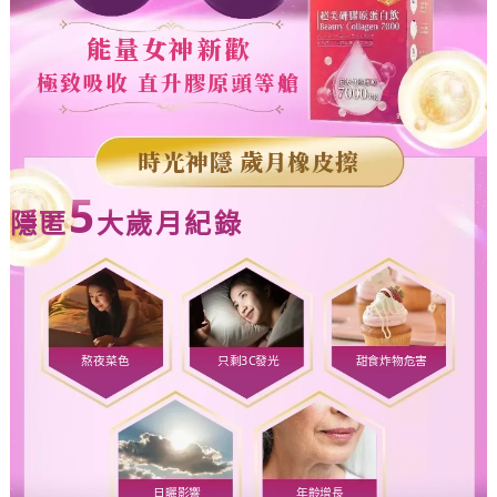
能量女神新歡
極致吸收 直升膠原頭等艙
時光神隱 歲月橡皮擦
5
隱匿
大歲月紀錄
熬夜菜色
只剩3C發光
甜食炸物危害
日曬影響
年齡增長