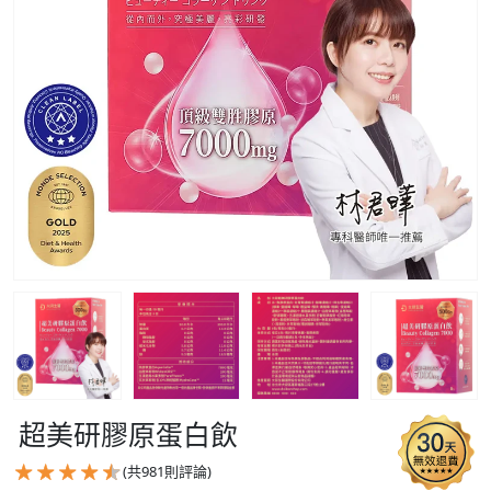
超美研膠原蛋白飲
(共
981
則評論)