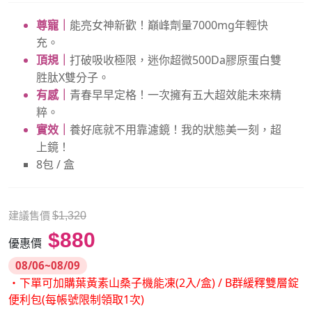
尊寵｜
能亮女神新歡！巔峰劑量7000mg年輕快
充。
頂規｜
打破吸收極限，迷你超微500Da膠原蛋白雙
胜肽X雙分子。
有感｜
青春早早定格！一次擁有五大超效能未來精
粹。
實效｜
養好底就不用靠濾鏡！我的狀態美一刻，超
上鏡！
8包 / 盒
建議售價
$1,320
$880
優惠價
08/06~08/09
・下單可加購葉黃素山桑子機能凍(2入/盒) / B群緩釋雙層錠
便利包(每帳號限制領取1次)