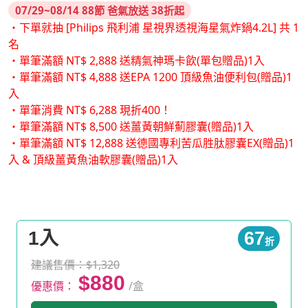
07/29~08/14 88節 爸氣放送 38折起
・下單就抽 [Philips 飛利浦 星視界透視海星氣炸鍋4.2L] 共 1
名
・單筆滿額 NT$ 2,888 送精氣神瑪卡飲(單包贈品)1入
・單筆滿額 NT$ 4,888 送EPA 1200 頂級魚油便利包(贈品)1
入
・單筆消費 NT$ 6,288 現折400！
・單筆滿額 NT$ 8,500 送薑黃朝鮮薊膠囊(贈品)1入
・單筆滿額 NT$ 12,888 送德國專利苦瓜胜肽膠囊EX(贈品)1
入 & 頂級薑黃魚油軟膠囊(贈品)1入
1入
67
折
建議售價：$1,320
$880
優惠價：
/盒