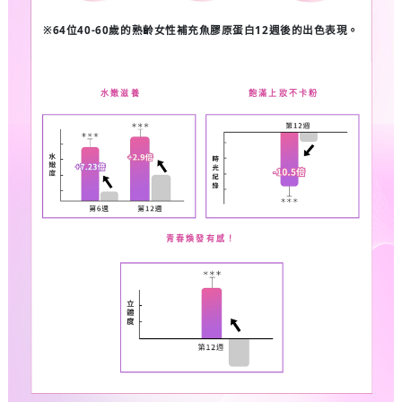
※
64
位
40-60
歲的熟齡女性
補充魚膠原蛋白
12
週後的出色表現。
水嫩滋養
飽滿上妝不卡粉
青春煥發有感！