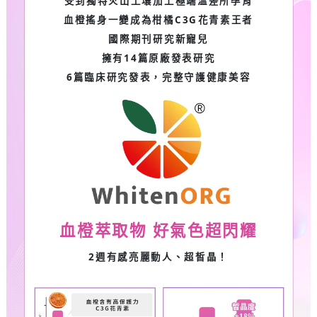
受到獨特火山土壤加上極端溫差所孕育
血橙搖身一變成為柑橘C3G花青素王者
國際期刊研究新寵兒
擁有14篇原廠發表研究
6篇臨床研究發表，完整守護健康美容
血橙萃取物 好氣色超閃耀
2週有感亮麗動人、超皙晶！