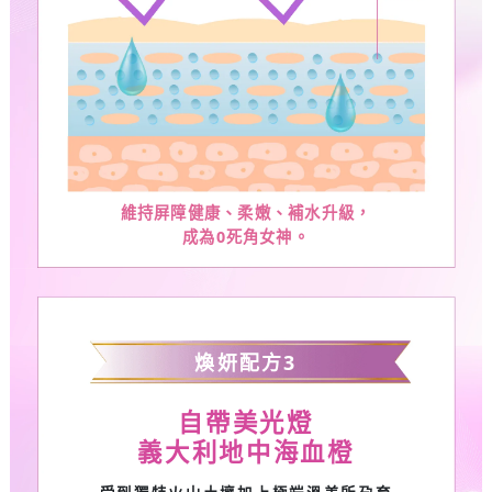
維持屏障健康、柔嫩、補水升級，
成為
0
死角女神。
煥妍配方
3
自帶美光燈
義大利地中海血橙