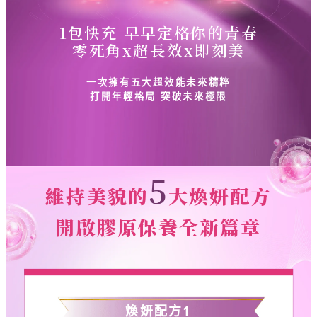
1包快充 早早定格你的青春
零死角x超長效x即刻美
一次擁有五大超效能未來精粹
打開年輕格局 突破未來極限
5
維持美貌的
大煥妍配方
開啟膠原保養全新篇章
煥妍配方
1