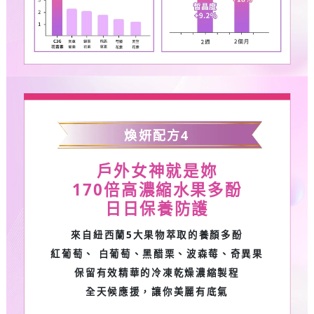
煥妍配方
4
戶外女神就是妳
170
倍高濃縮水果多酚
日日保養防護
來自紐西蘭5大果物萃取的養顏多酚
紅葡萄、 白葡萄、黑醋栗、波森莓、奇異果
保留有效精華的冷凍乾燥濃縮製程
全天候應援，讓你美麗有底氣