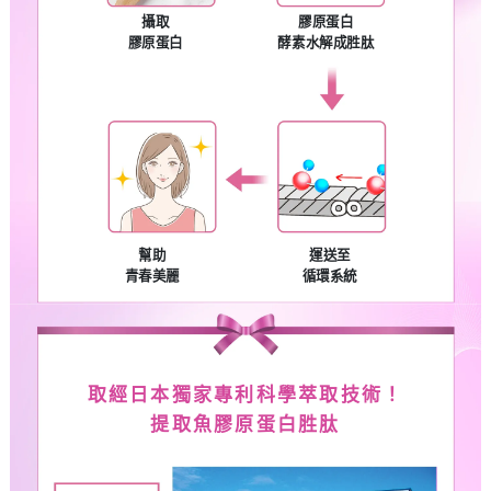
攝取
膠原蛋白
膠原蛋白
酵素水解成胜肽
幫助
運送至
青春美麗
循環系統
取經日本獨家專利科學萃取技術！
提取魚膠原蛋白胜肽