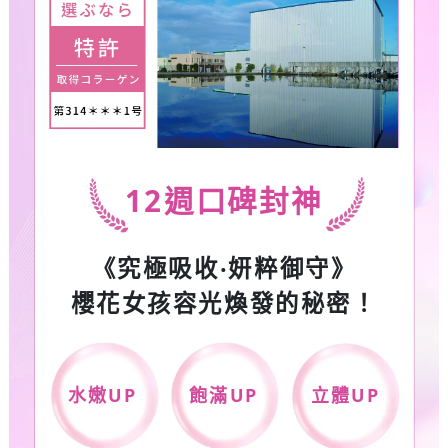
12
週口碑封神
《究極吸收‧妍粹御守》
櫻花女孩容光煥發的秘密！
水嫩
UP
飽滿
UP
立體
UP