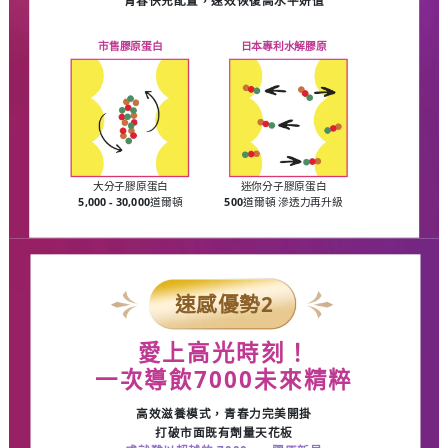
青春快充配置，速效恢復高水平妍值
市售膠原蛋白
日本專利水解膠原
大分子膠原蛋白
迷你分子膠原蛋白
5,000 - 30,000
道爾頓
500
道爾頓 滲透力再升級
速感優勢
2
愛上高光時刻！
一次導飲
7000
未來
精粹
高效滋養模式，青春力完美開掛
打破市面既有劑量天花板