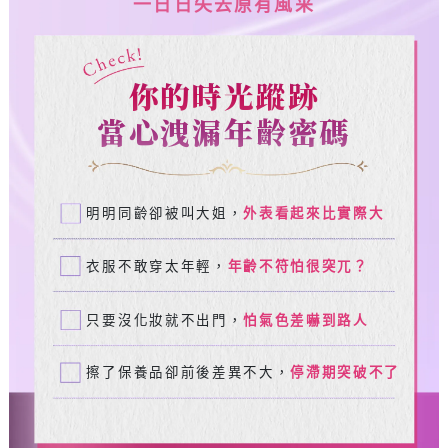
一日日失去原有風采
你的時光蹤跡
當心洩漏年齡密碼
明明同齡卻被叫大姐，
外表看起來比實際大
衣服不敢穿太年輕，
年齡不符怕很突兀？
只要沒化妝就不出門，
怕氣色差嚇到路人
擦了保養品卻前後差異不大，
停滯期突破不了