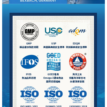
GMP
USP
EDQM
藥品優良製造規範
美國藥典級安全標準
歐洲藥典級安全標準
IFOS
GOED會員
海洋之友
魚油品質認證
Omega-3濃縮魚油
保護海洋棲息地
國際認證組織
永續漁業發展
14001:2015
9001:2015
50001:2018
ISO14001:2015
ISO9001:2015
ISO50001:2018