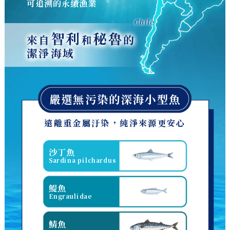
可追溯的永續漁業
智利
秘魯
來自
和
的
潔淨海域
嚴選無污染的深海小型魚
遠離重金屬汙染，純淨來源更安心
沙丁魚
Sardina pilchardus
鯷魚
Engraulidae
鯖魚