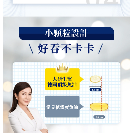
小顆粒設計
好吞不卡卡
大研生醫
德國頂級魚油
1.5 cm
常見低濃度魚油
2.8 cm