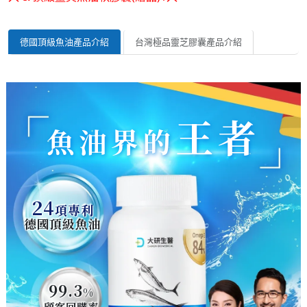
德國頂級魚油產品介紹
台灣極品靈芝膠囊產品介紹
王者
魚油界的
24
項專利
德國頂級魚油
99.3
%
顧客回購率