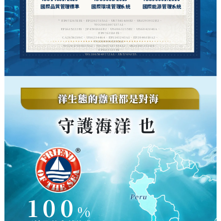
國際品質管理標準
國際環境管理系統
國際能源管理系統
* EP0712651B1、EP1202785A1、US7541480B2、US8293932B2、
WO2001007137A1、
EP1685222B1、JP4501088B2、US8063235B2、US6042840A、
EP0762118B1、
CA2656286C、US6234464、EP1143243A1、EP2040810A2、
WO2009065395A2、
WO2017005235A1、WO2007147554A2、US20100331415、
EP1183323B1、
WO2005049772A1、US5709855
每一粒魚油，都是對海洋生態的尊重
守護健康 也守護海洋
100
%