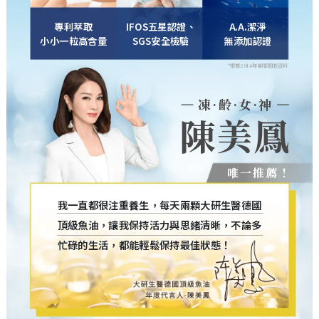
專利萃取
IFOS五星認證、
A.A.潔淨
小小一粒高含量
SGS安全檢驗
無添加認證
*根據2018年顧客問卷資料
凍·齡·女·神
陳美鳳
唯一推薦！
我一直都很注重養生，每天兩顆大研生醫德國
頂級魚油，讓我保持活力與思緒清晰，不論多
忙碌的生活，都能輕鬆保持最佳狀態！