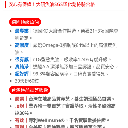
安心有保證！大研魚油SGS塑化劑檢驗合格
德國頂級魚油
最專業｜
德國KD大廠合作製造，榮獲21+3項國際專
利肯定。
高濃度｜
嚴選Omega-3脂肪酸84%以上的高濃度魚
油。
很有感｜
rTG型態魚油，吸收率124%有感升級。
真純淨｜
通過A.A.潔淨無添加三星認證，品質安心。
超好評｜
99.3%顧客回購率，口碑真實看得見。
30天份60粒
台灣極品靈芝膠囊
嚴選｜
台灣在地高品質赤芝，養生調理極品首選。
頂規｜
業界唯一雙靈芝子實體萃取，活性多醣體高
達30%。
有效｜
專利Wellmune®，千名實驗數據佐證。
專利｜
台美配方強強聯手，靈芝營養更全面。