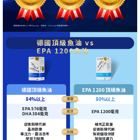
德國頂級魚油2024年於momo、屈臣氏、PChome保健類銷售第一
德國頂級魚油 vs
EPA 1200魚油
德國頂級魚油
EPA 1200 頂級魚油
84%以上
80%以上
濃度
EPA 576毫克
EPA 1200毫克
成分
DHA 384毫克
促進新陳代謝
補充正能量
晶亮健康
促進新陳代謝
功效
專注力、靈活思考
幫助循環保健
學習力發展
加強保護力