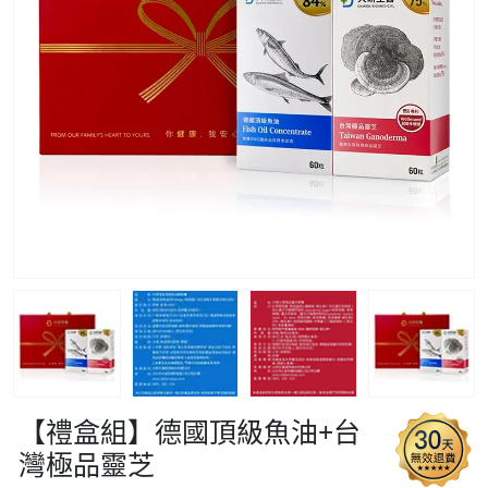
【禮盒組】德國頂級魚油+台
灣極品靈芝