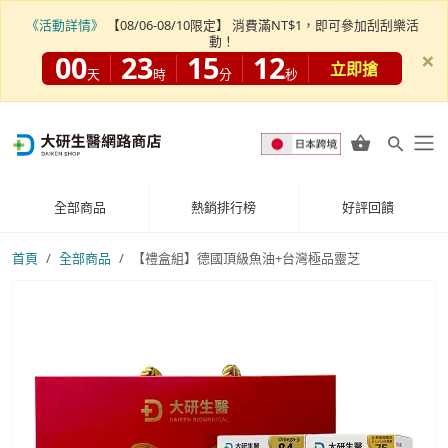
《活動詳情》
【08/06-08/10限定】 消費滿NT$1，即可參加刮刮樂活
動！
×
00
23
15
09
立即搶
天
時
分
秒
全部商品
熱銷排行榜
好評回饋
首頁
全部商品
【禮盒組】德國頂級魚油+台灣極品靈芝