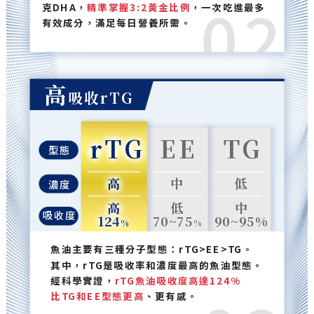
克DHA，
精準掌握3:2黃金比例
，一次吃進最多
有效成分，滿足每日營養所需。
高
吸收rTG
rTG
EE
TG
型態
高
中
低
濃度
高
低
中
吸收度
124
70~75
90~95
%
%
%
魚油主要有三種分子型態：rTG>EE>TG。
其中，rTG是吸收率和濃度最高的魚油型態。
經科學實證，
rTG魚油吸收度高達124%
比TG和EE型態更高
、更有感。