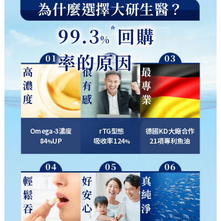
為什麼選擇大研生醫？
*
99.3
回購
%
率的原因
高濃度
很有感
最專業
Omega-3濃度
rTG型態
德國KD大廠合作
84
UP
吸收率
124
21
項專利魚油
%
%
輕鬆吞
好安心
真純淨