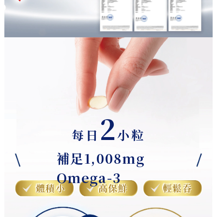
2
每日
小粒
補足1,008mg
Omega-3
體積小
高保鮮
輕鬆吞