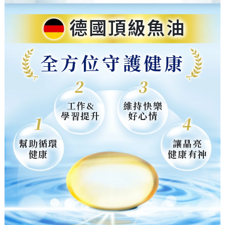
德國頂級魚油
全方位守護健康
工作&
維持快樂
學習提升
好心情
幫助循環
讓晶亮
健康
健康有神