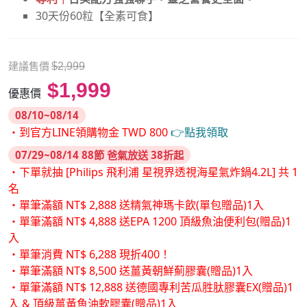
30天份60粒【全素可食】
建議售價
$2,999
$1,999
優惠價
08/10~08/14
・到官方LINE領購物金 TWD 800
👉點我領取
07/29~08/14 88節 爸氣放送 38折起
・下單就抽 [Philips 飛利浦 星視界透視海星氣炸鍋4.2L] 共 1
名
・單筆滿額 NT$ 2,888 送精氣神瑪卡飲(單包贈品)1入
・單筆滿額 NT$ 4,888 送EPA 1200 頂級魚油便利包(贈品)1
入
・單筆消費 NT$ 6,288 現折400！
・單筆滿額 NT$ 8,500 送薑黃朝鮮薊膠囊(贈品)1入
・單筆滿額 NT$ 12,888 送德國專利苦瓜胜肽膠囊EX(贈品)1
入 & 頂級薑黃魚油軟膠囊(贈品)1入