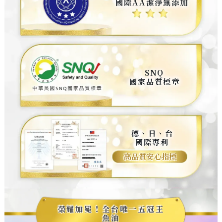
國際AA潔淨無添加
SNQ
國家品質標章
德、日、台
國際專利
高品質安心指標
榮耀加冕！全台唯一五冠王
魚油