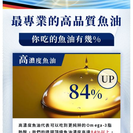
最專業的高品質魚油
你吃的魚油有幾%
高
濃度魚油
UP
84
%
高濃度魚油代表可以吃到更純粹的Omega-3脂
肪酸，我們的德國頂級魚油濃度高達
84%以上
，