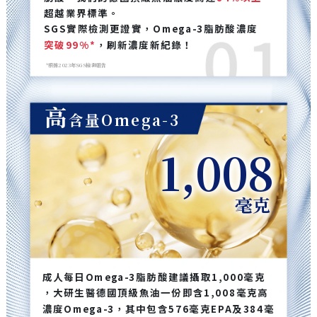
超越業界標準。
SGS實際檢測更證實，Omega-3脂肪酸濃度
突破99%*
，刷新濃度新紀錄！
*根據2023年SGS檢測報告
高
含量Omega-3
1,008
毫克
成人每日Omega-3脂肪酸建議攝取1,000毫克
，大研生醫德國頂級魚油一份即含1,008毫克高
濃度Omega-3，其中包含576毫克EPA及384毫