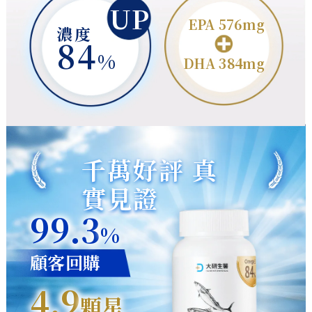
UP
EPA 576mg
濃度
84
%
DHA 384mg
千萬好評 真
實見證
99.3
%
顧客回購
4.9
顆星