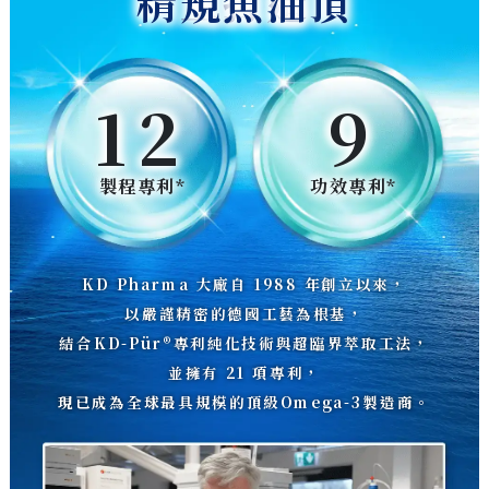
精工打造頂規魚油
12
9
製程專利*
功效專利*
KD Pharma 大廠自 1988 年創立以來，
以嚴謹精密的德國工藝為根基，
結合KD-Pür®專利純化技術與超臨界萃取工法，
並擁有 21 項專利，
現已成為全球最具規模的頂級Omega-3製造商。