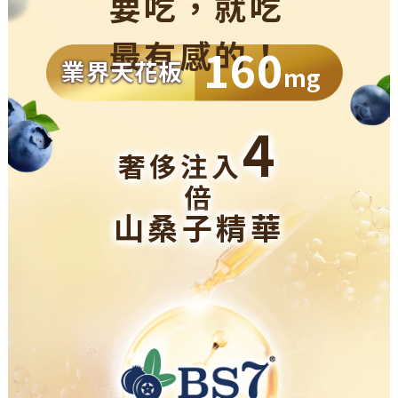
要吃，就吃
最有感的！
160
業界天花板
mg
4
奢侈注入
倍
山桑子精華