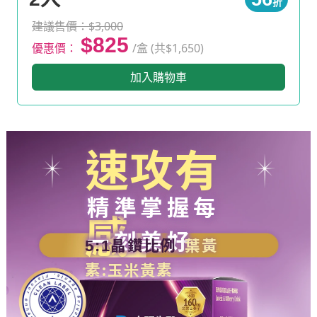
折
建議售價：$3,000
$825
優惠價：
/盒 (共$1,650)
加入購物車
速攻有
精準掌握每
感
一刻美好
晶鑽比例
葉黃
5:1
素:玉米黃素