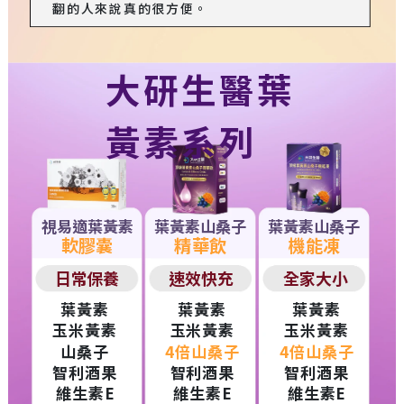
翻的人來說真的很方便。
大研生醫葉
黃素系列
視易適葉黃素
葉黃素山桑子
葉黃素山桑子
軟膠囊
精華飲
機能凍
日常保養
速效快充
全家大小
葉黃素
葉黃素
葉黃素
玉米黃素
玉米黃素
玉米黃素
山桑子
4倍山桑子
4倍山桑子
智利酒果
智利酒果
智利酒果
維生素E
維生素E
維生素E