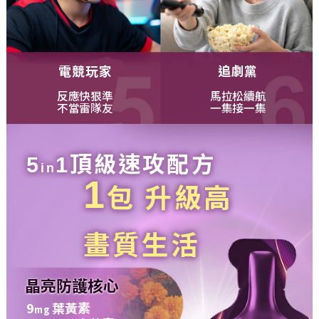
電競玩家
追劇黨
反應快狠準
馬拉松續航
不當雷隊友
一集接一集
頂級速攻配方
5
1
in
1
包 升級高
畫質生活
晶亮防護核心
9
葉黃素
mg