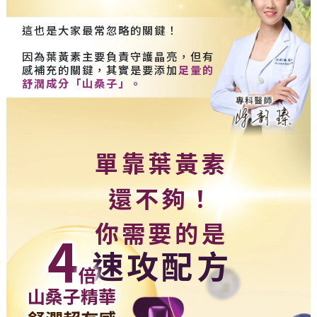
這也是大家最常忽略的關鍵！
因為葉黃素主要負責守護晶亮，但有
感補充的關鍵，其實是要添加
足量的
舒潤成分「山桑子」。
單靠葉黃素
還不夠！
你需要的是
4
速攻配方
倍
山桑子精華