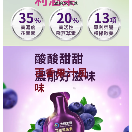
滿的水潤感
35
20
13
%
%
項
高濃度
高活性
專利榮譽
花青素
飛燕草素
橫掃歐美
酸酸甜甜
百香果汁風
濃郁好滋味
味