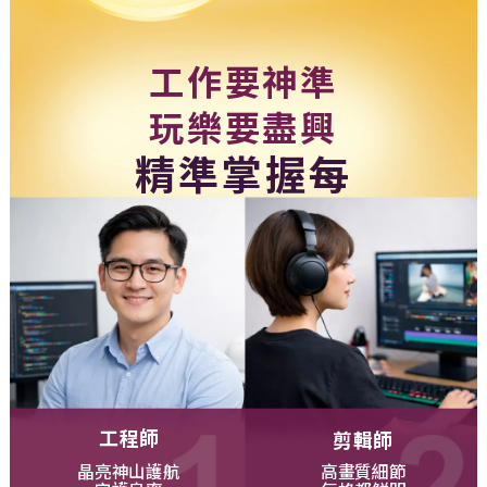
工作要神準
玩樂要盡興
精準掌握每
一刻美好
工程師
剪輯師
晶亮神山護航
高畫質細節