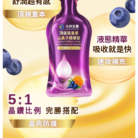
舒潤超有感
頂規重本
液態精華
吸收就是快
速攻補充
5:1
晶鑽比例
完勝搭配
晶亮防護