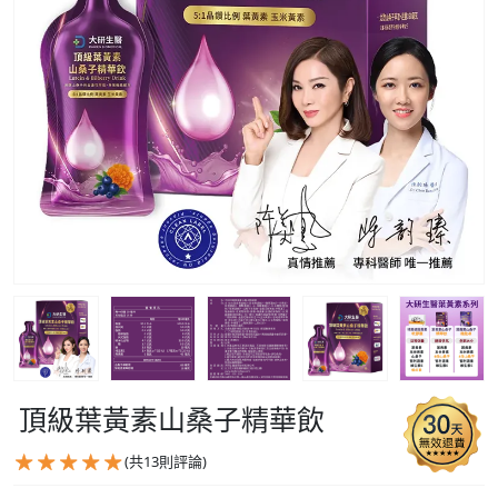
頂級葉黃素山桑子精華飲
(共
13
則評論)