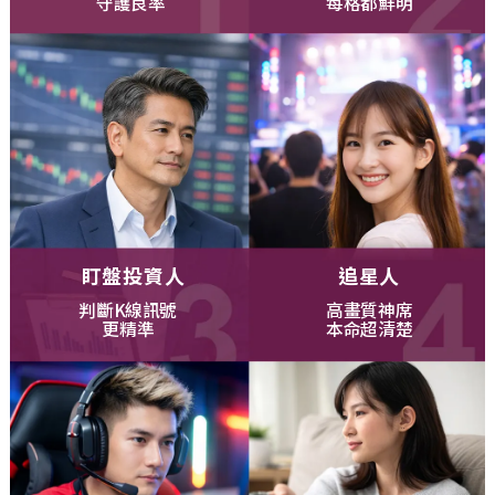
守護良率
每格都鮮明
盯盤投資人
追星人
判斷K線訊號
高畫質神席
更精準
本命超清楚