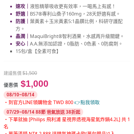
速攻｜
液態精華吸收更有效率，一喝馬上有感！
舒適｜
BS7®專利山桑子160mg，28天舒適有感。
防護｜
葉黃素＋玉米黃素5:1晶鑽比例，科研守護配
方。
晶潤｜
MaquiBright®智利酒果，水感再升級關鍵。
安心｜
A.A.無添加認證，0脂肪、0色素、0防腐劑。
15包/盒【全素可食】
建議售價
$1,500
$1,000
優惠價
08/10~08/14
・到官方LINE領購物金 TWD 800
👉點我領取
07/29~08/14 88節 爸氣放送 38折起
・下單就抽 [Philips 飛利浦 星視界透視海星氣炸鍋4.2L] 共 1
名
・單筆滿額 NT$ 2,888 送精氣神瑪卡飲(單包贈品)1入