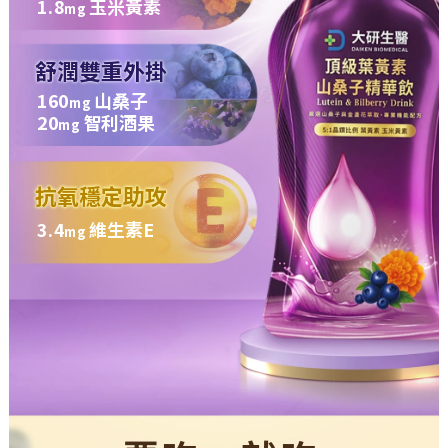
1.8
玉米黃素
mg
舒潤雙重外掛
160
山桑子
mg
20
智利酒果
mg
抗氧穩定助攻
3.4
維生素E
mg