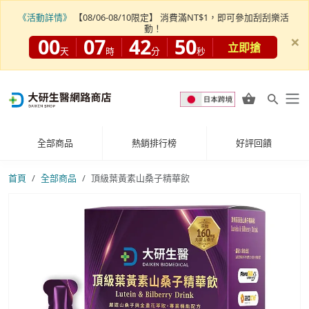
《活動詳情》
【08/06-08/10限定】 消費滿NT$1，即可參加刮刮樂活
動！
×
00
07
42
48
立即搶
天
時
分
秒
全部商品
熱銷排行榜
好評回饋
首頁
全部商品
頂級葉黃素山桑子精華飲