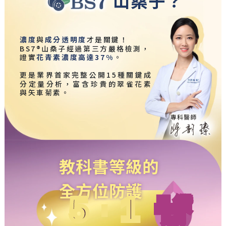
山桑子？
濃度
與
成分透明度
才是關鍵！
BS7®山桑子經過第三方嚴格檢測，
證實
花青素濃度高達37%
。
更是業界首家完整公開15種關鍵成
分定量分析，富含珍貴的翠雀花素
與矢車菊素。
教科書等級的
全方位防護
晶鑽
5
1
:
比例