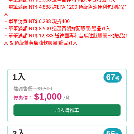
・單筆滿額 NT$ 4,888 送EPA 1200 頂級魚油便利包(贈品)1
入
・單筆消費 NT$ 6,288 現折400！
・單筆滿額 NT$ 8,500 送薑黃朝鮮薊膠囊(贈品)1入
・單筆滿額 NT$ 12,888 送德國專利苦瓜胜肽膠囊EX(贈品)1
入 & 頂級薑黃魚油軟膠囊(贈品)1入
1入
67
折
建議售價：$1,500
$1,000
優惠價：
/盒
加入購物車
2入
56