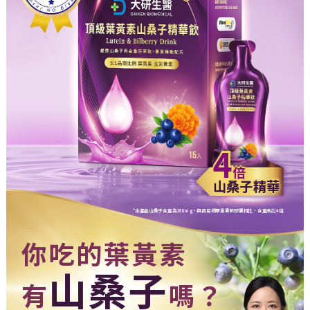
4
倍
山桑子精華
*本產品山桑子含量為160mg，與視易適葉黃素軟膠囊相比，含量高出4倍
你吃的葉黃素
山桑子
有
嗎？