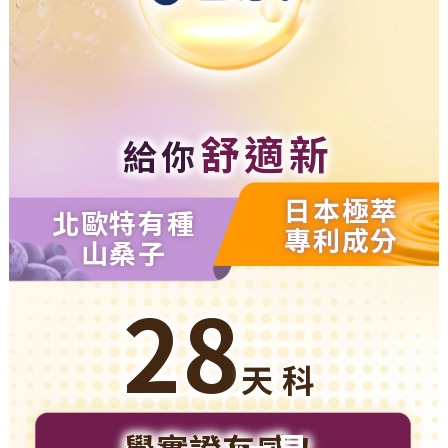
舒適新
給你
視界
日本極萃
北歐特有種
專利成分
山桑子
28
天 科