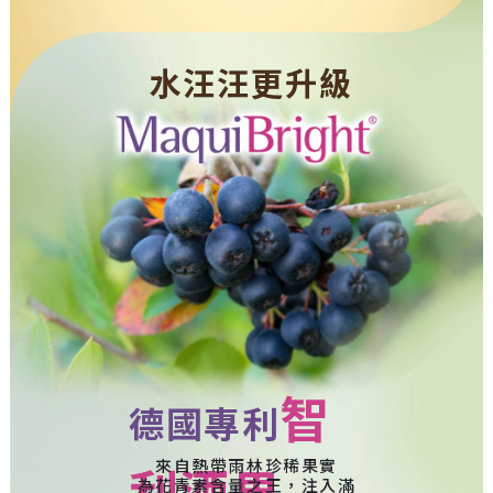
水汪汪更升級
智
德國專利
來自熱帶雨林珍稀果實
利酒果
為花青素含量之王，注入滿