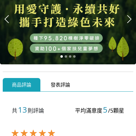
上一張
下
商品評論
發表評論
13
5
共
則評論
平均滿意度
/5顆星