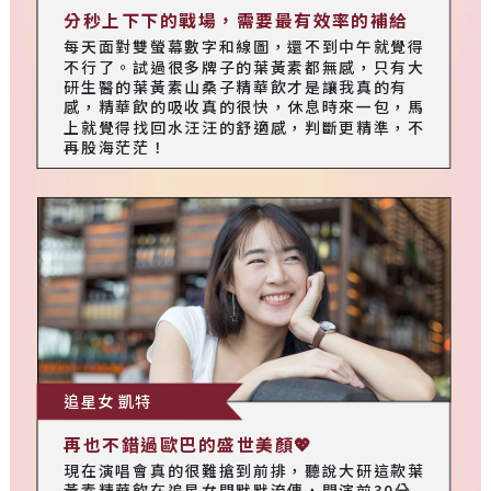
分秒上下下的戰場，需要最有效率的補給
每天面對雙螢幕數字和線圖，還不到中午就覺得
不行了。試過很多牌子的葉黃素都無感，只有大
研生醫的葉黃素山桑子精華飲才是讓我真的有
感，精華飲的吸收真的很快，休息時來一包，馬
上就覺得找回水汪汪的舒適感，判斷更精準，不
再股海茫茫！
追星女 凱特
再也不錯過歐巴的盛世美顏💖
現在演唱會真的很難搶到前排，聽說大研這款葉
黃素精華飲在追星女間默默流傳，開演前30分