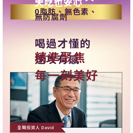
天吃也安心
0脂肪、無色素、
無防腐劑
喝過才懂的
精準聚焦
速攻有感
每一刻美好
全職投資人 David