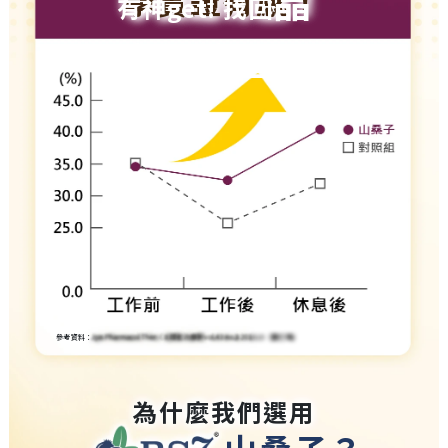
晶
學實證有感！
有神get! 找回
亮舒適圈
參考資料：
Jpn Pharmacol Ther（薬理と治療）vol.43 no.3 2015（要打碼）
為什麼我們選用