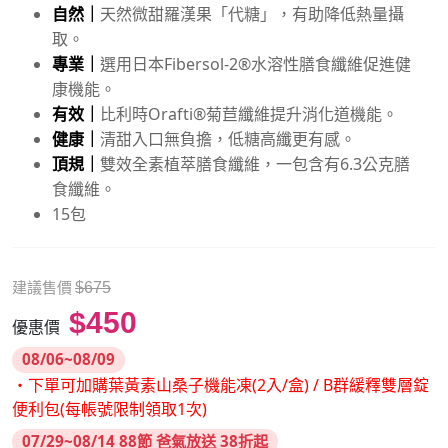
自然｜
天然微甜羅漢果「代糖」，有助降低熱量攝
取。
專業｜
選用日本Fibersol-2®水溶性膳食纖維促進健
康機能。
有效｜
比利時Orafti®菊苣纖維提升消化道機能。
健康｜
清甜入口無負擔，低糖高纖更有感。
頂規｜
雙效全素植萃膳食纖維，一包含有6.3公克膳
食纖維。
15包
建議售價
$675
$450
優惠價
08/06~08/09
・下單可加購葉黃素山桑子機能凍(2入/盒) / B群緩釋雙層錠
便利包(每帳號限制領取1次)
07/29~08/14 88節 爸氣放送 38折起