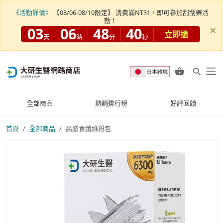
《活動詳情》
【08/06-08/10限定】 消費滿NT$1，即可參加刮刮樂活
動！
×
03
06
48
38
立即搶
天
時
分
秒
全部商品
熱銷排行榜
好評回饋
首頁
全部商品
高膳食纖維粉包