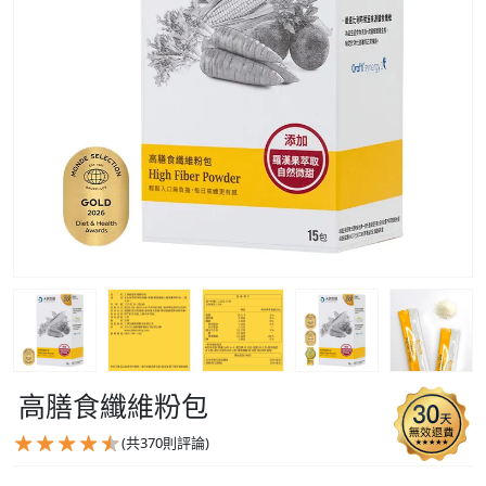
高膳食纖維粉包
(共
370
則評論)