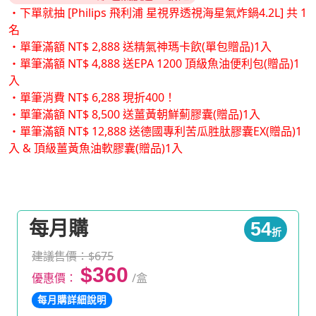
・下單就抽 [Philips 飛利浦 星視界透視海星氣炸鍋4.2L] 共 1
名
・單筆滿額 NT$ 2,888 送精氣神瑪卡飲(單包贈品)1入
・單筆滿額 NT$ 4,888 送EPA 1200 頂級魚油便利包(贈品)1
入
・單筆消費 NT$ 6,288 現折400！
・單筆滿額 NT$ 8,500 送薑黃朝鮮薊膠囊(贈品)1入
・單筆滿額 NT$ 12,888 送德國專利苦瓜胜肽膠囊EX(贈品)1
入 & 頂級薑黃魚油軟膠囊(贈品)1入
每月購
54
折
建議售價：$675
$360
優惠價：
/盒
每月購詳細說明