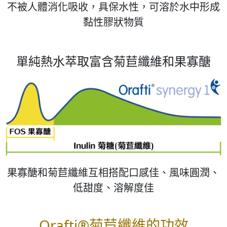
不被人體消化吸收，具保水性，可溶於水中形成
黏性膠狀物質
單純熱水萃取富含菊苣纖維和果寡醣
果寡醣和菊苣纖維互相搭配口感佳、風味圓潤、
低甜度、溶解度佳
Orafti®菊苣纖維的功效