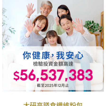
大研高膳食纖維粉包