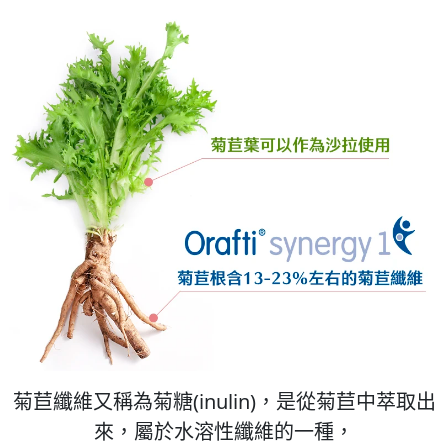
菊苣纖維又稱為菊糖(inulin)，是從菊苣中萃取出
來，屬於水溶性纖維的一種，