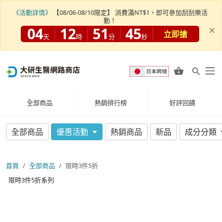
《活動詳情》
【08/06-08/10限定】 消費滿NT$1，即可參加刮刮樂活
動！
×
04
12
51
45
立即搶
天
時
分
秒
全部商品
熱銷排行榜
好評回饋
全部商品
優惠活動
熱銷商品
新品
成分分類
首頁
全部商品
限時3件5折
限時3件5折系列