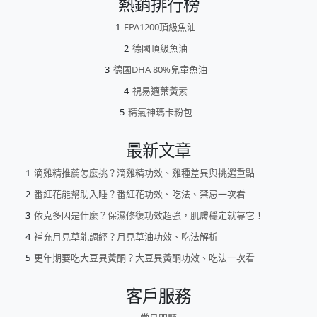
熱銷排行榜
EPA1200頂級魚油
德國頂級魚油
德國DHA 80%兒童魚油
視易適葉黃素
精氣神瑪卡粉包
最新文章
滴雞精推薦怎麼挑？滴雞精功效、雞種差異與挑選重點
番紅花能幫助入睡？番紅花功效、吃法、禁忌一次看
依克多因是什麼？保濕修復功效超強，肌膚穩定就靠它！
補充月見草能調經？月見草油功效、吃法解析
更年期要吃大豆異黃酮？大豆異黃酮功效、吃法一次看
客戶服務