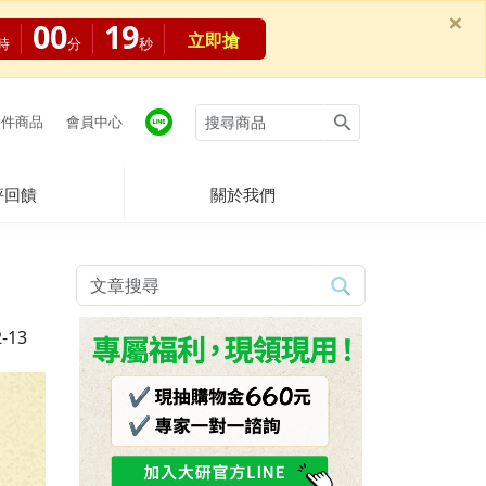
×
00
17
立即搶
時
分
秒
件商品
會員中心
評回饋
關於我們
-13