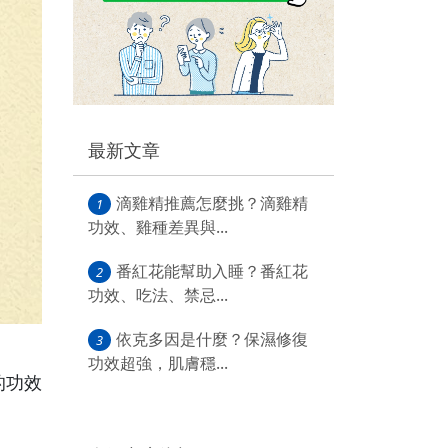
最新文章
滴雞精推薦怎麼挑？滴雞精
1
功效、雞種差異與...
番紅花能幫助入睡？番紅花
2
功效、吃法、禁忌...
依克多因是什麼？保濕修復
3
功效超強，肌膚穩...
的功效