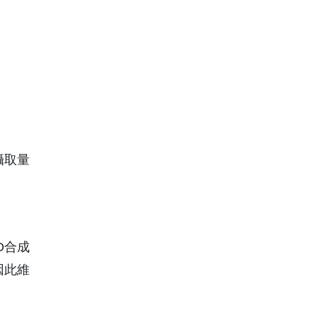
攝取量
D合成
因此維