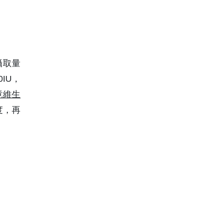
攝取量
IU，
竟維生
度，再