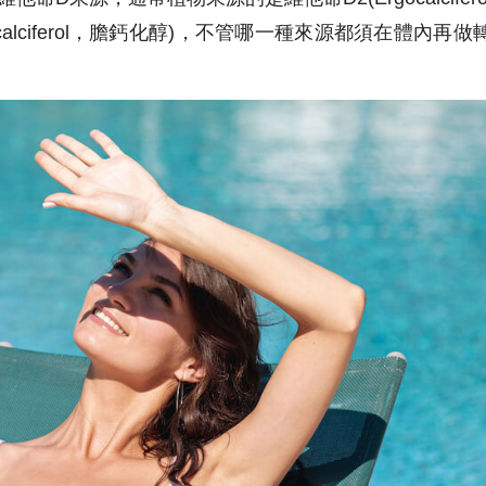
calciferol，膽鈣化醇)，不管哪一種來源都須在體內再做