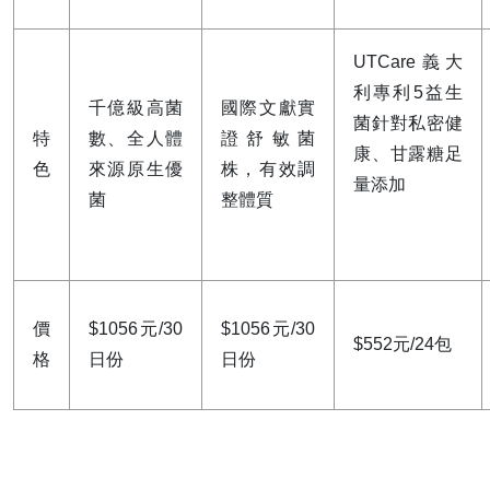
UTCare義大
利專利5益生
千億級高菌
國際文獻實
菌針對私密健
特
數、全人體
證舒敏菌
康、甘露糖足
色
來源原生優
株，有效調
量添加
菌
整體質
價
$1056元/30
$1056元/30
$552元/24包
格
日份
日份