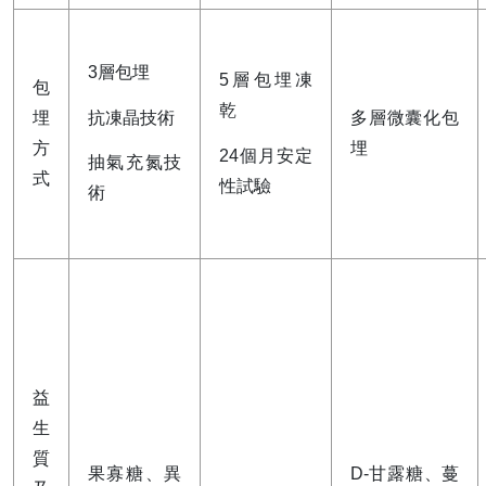
3層包埋
5層包埋凍
包
乾
抗凍晶技術
埋
多層微囊化包
方
埋
24個月安定
抽氣充氮技
式
性試驗
術
益
生
質
果寡糖、異
D-甘露糖、蔓