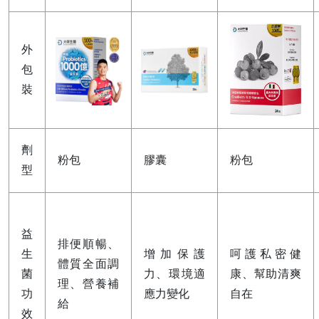
外
包
裝
劑
粉包
膠囊
粉包
型
益
排便順暢、
生
增加保護
呵護私密健
體質全面調
菌
力、環境適
康、幫助清爽
理、營養補
功
應力變化
自在
給
效