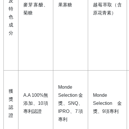
及
麥芽寡醣、
果寡糖
越莓萃取（含
特
菊糖
原花青素）
色
成
分
Monde 
獲
A.A 100%無
Selection金
Monde 
獎
添加、10項
獎、SNQ、
Selection金
認
專利認證
IPRO、7項
獎、9項專利
證
專利