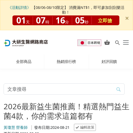
《活動詳情》
【08/06-08/10限定】 消費滿NT$1，即可參加刮刮樂活
動！
×
01
07
16
03
立即搶
天
時
分
秒
全部商品
熱銷排行榜
好評回饋
2026最新益生菌推薦！精選熱門益生
菌4款，你的需求這篇都有
編輯政策
黃瓊慧 營養師
發布日期:2024-08-21