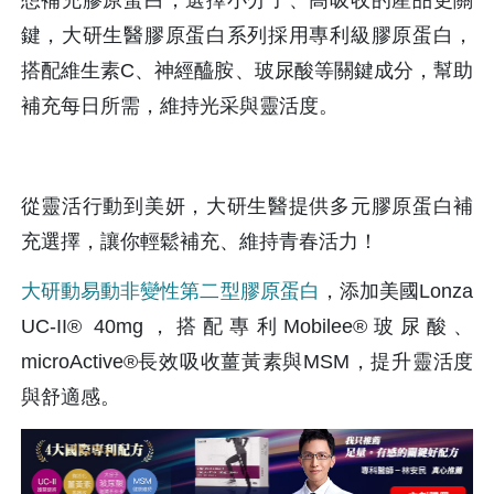
想補充膠原蛋白，選擇小分子、高吸收的產品更關
鍵，大研生醫膠原蛋白系列採用專利級膠原蛋白，
搭配維生素C、神經醯胺、玻尿酸等關鍵成分，幫助
補充每日所需，維持光采與靈活度。
從靈活行動到美妍，大研生醫提供多元膠原蛋白補
充選擇，讓你輕鬆補充、維持青春活力！
大研動易動非變性第二型膠原蛋白
，添加美國Lonza 
UC-II® 40mg，搭配專利Mobilee®玻尿酸、
microActive®長效吸收薑黃素與MSM，提升靈活度
與舒適感。