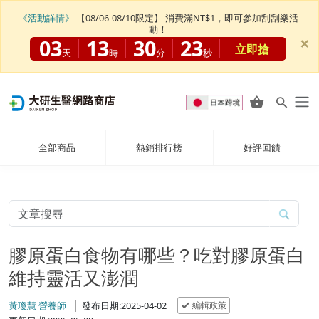
《活動詳情》
【08/06-08/10限定】 消費滿NT$1，即可參加刮刮樂活
動！
×
03
13
30
21
立即搶
天
時
分
秒
全部商品
熱銷排行榜
好評回饋
膠原蛋白食物有哪些？吃對膠原蛋白
維持靈活又澎潤
編輯政策
黃瓊慧 營養師
發布日期:2025-04-02