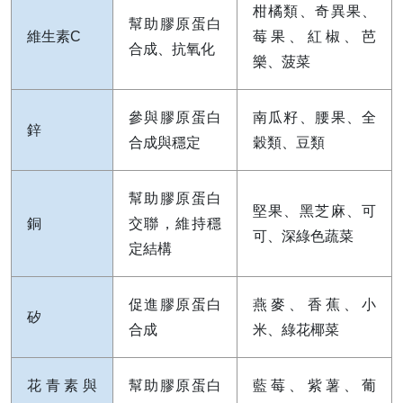
柑橘類、奇異果、
幫助膠原蛋白
維生素C
莓果、紅椒、芭
合成、抗氧化
樂、菠菜
參與膠原蛋白
南瓜籽、腰果、全
鋅
合成與穩定
穀類、豆類
幫助膠原蛋白
堅果、黑芝麻、可
銅
交聯，維持穩
可、深綠色蔬菜
定結構
促進膠原蛋白
燕麥、香蕉、小
矽
合成
米、綠花椰菜
花青素與
幫助膠原蛋白
藍莓、紫薯、葡