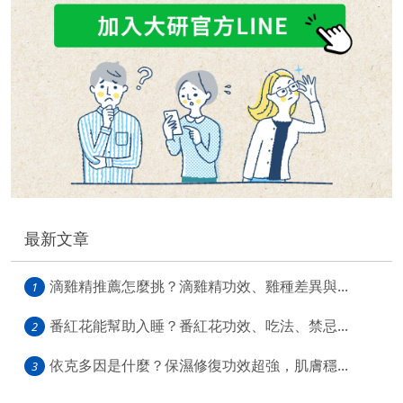
最新文章
滴雞精推薦怎麼挑？滴雞精功效、雞種差異與...
1
番紅花能幫助入睡？番紅花功效、吃法、禁忌...
2
依克多因是什麼？保濕修復功效超強，肌膚穩...
3