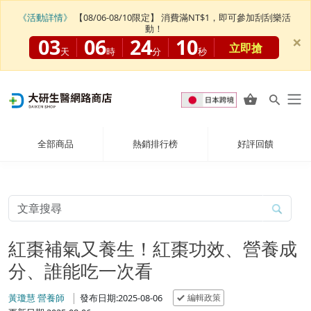
《活動詳情》
【08/06-08/10限定】 消費滿NT$1，即可參加刮刮樂活
動！
×
03
06
24
10
立即搶
天
時
分
秒
全部商品
熱銷排行榜
好評回饋
紅棗補氣又養生！紅棗功效、營養成
分、誰能吃一次看
編輯政策
黃瓊慧 營養師
發布日期:2025-08-06