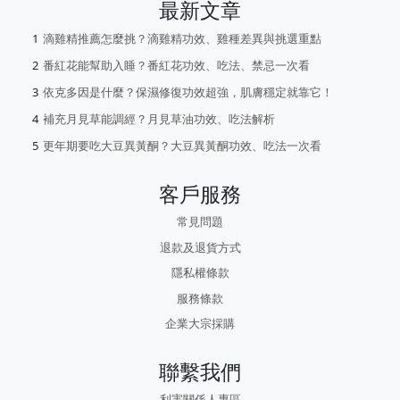
最新文章
滴雞精推薦怎麼挑？滴雞精功效、雞種差異與挑選重點
番紅花能幫助入睡？番紅花功效、吃法、禁忌一次看
依克多因是什麼？保濕修復功效超強，肌膚穩定就靠它！
補充月見草能調經？月見草油功效、吃法解析
更年期要吃大豆異黃酮？大豆異黃酮功效、吃法一次看
客戶服務
常見問題
退款及退貨方式
隱私權條款
服務條款
企業大宗採購
聯繫我們
利害關係人專區