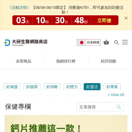
《活動詳情》
【08/06-08/10限定】 消費滿NT$1，即可參加刮刮樂活
動！
×
03
10
30
47
立即搶
天
時
分
秒
全部商品
熱銷排行榜
好評回饋
好保護
好循環
好清晰
好體力
好靈活
好專業
+ View All
好清爽
好順暢
好欣情
好美麗
好睡眠
好穩定
保健專欄
好靈光
好享So