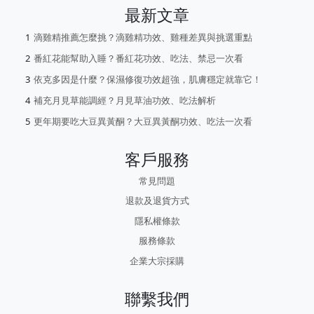
最新文章
滴雞精推薦怎麼挑？滴雞精功效、雞種差異與挑選重點
番紅花能幫助入睡？番紅花功效、吃法、禁忌一次看
依克多因是什麼？保濕修復功效超強，肌膚穩定就靠它！
補充月見草能調經？月見草油功效、吃法解析
更年期要吃大豆異黃酮？大豆異黃酮功效、吃法一次看
客戶服務
常見問題
退款及退貨方式
隱私權條款
服務條款
企業大宗採購
聯繫我們