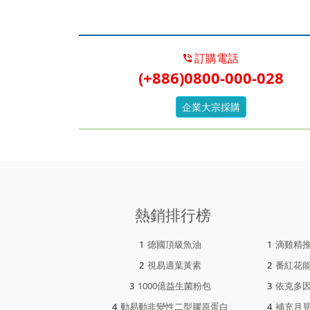
訂購電話
(+886)0800-000-028
企業大宗採購
熱銷排行榜
德國頂級魚油
滴雞精
視易適葉黃素
番紅花
1000億益生菌粉包
依克多
動易動非變性二型膠原蛋白
補充月