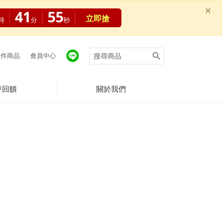
×
41
54
立即搶
時
分
秒
件商品
會員中心
評回饋
關於我們