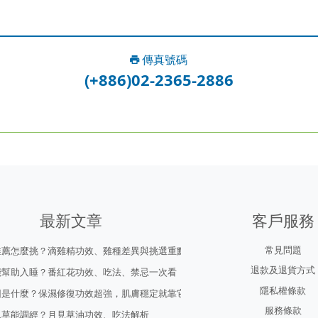
傳真號碼
(+886)02-2365-2886
最新文章
客戶服務
常見問題
推薦怎麼挑？滴雞精功效、雞種差異與挑選重點
退款及退貨方式
能幫助入睡？番紅花功效、吃法、禁忌一次看
隱私權條款
因是什麼？保濕修復功效超強，肌膚穩定就靠它！
服務條款
見草能調經？月見草油功效、吃法解析