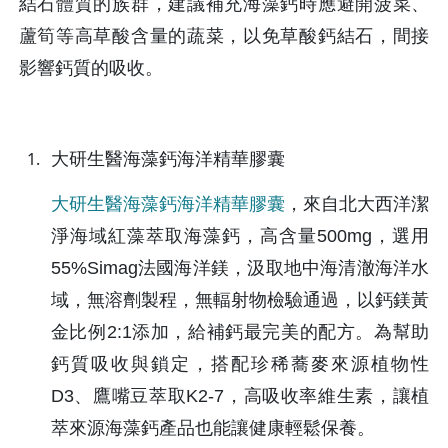
結石體質的族群，建議補充海藻鈣時應避開菠菜、
蘆筍等高草酸含量的蔬菜，以免草酸鈣結石，間接
影響鈣質的吸收。
大研生醫海藻鈣海洋精華膠囊
大研生醫海藻鈣海洋精華膠囊
，來自北大西洋潔
淨海域紅藻萃取海藻鈣，高含量500mg，選用
55%Simag法國海洋鎂，汲取地中海清澈海洋水
域，無溶劑製程，無輻射物檢驗通過，以鈣鎂黃
金比例2:1添加，給補鈣最完美的配方。為幫助
鈣質吸收與鎖定，搭配珍稀蕎麥來源植物性
D3、鷹嘴豆萃取K2-7，高吸收率維生素，讓植
萃來源海藻鈣產品也能讓健康輕鬆保養。