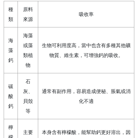
種
原料
吸收率
類
來源
海藻
海
或藻
生物可利用度高，當中也含有多種其他礦
藻
類植
物質、維生素，可增強鈣的吸收。
鈣
物
石
碳
灰、
通常有副作用，容易造成便秘、脹氣或消
酸
貝殼
化不適
鈣
等
檸
主要
本身含有檸檬酸，能幫助鈣更好溶出，因
檬