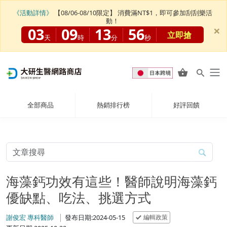
《活動詳情》
【08/06-08/10限定】 消費滿NT$1，即可參加刮刮樂活
動！
×
03
09
13
55
立即搶
天
時
分
秒
全部商品
熱銷排行榜
好評回饋
海藻鈣功效有這些！醫師說明海藻鈣
優缺點、吃法、挑選方式
編輯政策
謝俊宏 專科醫師
發布日期:2024-05-15