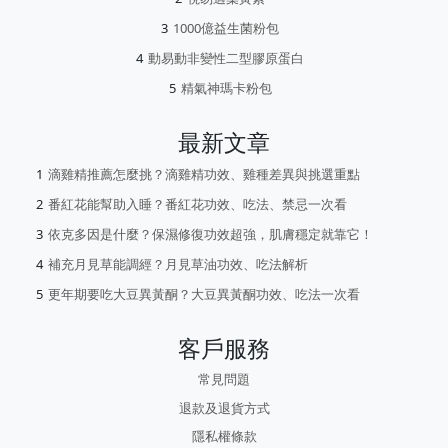
1000億益生菌粉包
動易動非變性二型膠原蛋白
精氣神瑪卡粉包
最新文章
滴雞精推薦怎麼挑？滴雞精功效、雞種差異與挑選重點
番紅花能幫助入睡？番紅花功效、吃法、禁忌一次看
依克多因是什麼？保濕修復功效超強，肌膚穩定就靠它！
補充月見草能調經？月見草油功效、吃法解析
更年期要吃大豆異黃酮？大豆異黃酮功效、吃法一次看
客戶服務
常見問題
退款及退貨方式
隱私權條款