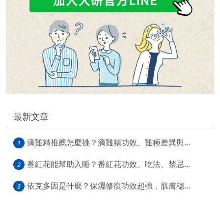
最新文章
滴雞精推薦怎麼挑？滴雞精功效、雞種差異與...
1
番紅花能幫助入睡？番紅花功效、吃法、禁忌...
2
依克多因是什麼？保濕修復功效超強，肌膚穩...
3