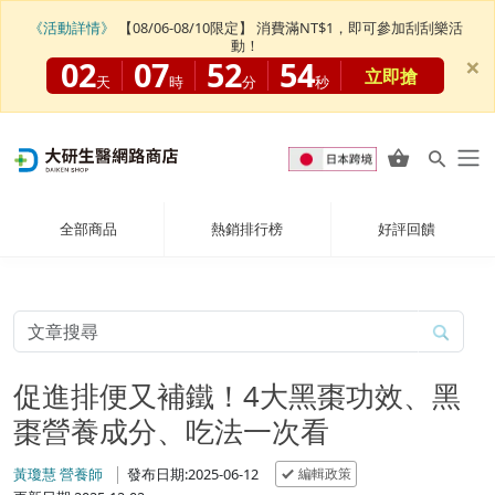
《活動詳情》
【08/06-08/10限定】 消費滿NT$1，即可參加刮刮樂活
動！
×
02
07
52
53
立即搶
天
時
分
秒
全部商品
熱銷排行榜
好評回饋
促進排便又補鐵！4大黑棗功效、黑
棗營養成分、吃法一次看
編輯政策
黃瓊慧 營養師
發布日期:2025-06-12