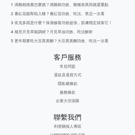
滴雞精推薦怎麼挑？滴雞精功效、雞種差異與挑選重點
番紅花能幫助入睡？番紅花功效、吃法、禁忌一次看
依克多因是什麼？保濕修復功效超強，肌膚穩定就靠它！
補充月見草能調經？月見草油功效、吃法解析
更年期要吃大豆異黃酮？大豆異黃酮功效、吃法一次看
客戶服務
常見問題
退款及退貨方式
隱私權條款
服務條款
企業大宗採購
聯繫我們
利害關係人專區
(+886)0800-000-028