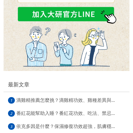
最新文章
滴雞精推薦怎麼挑？滴雞精功效、雞種差異與...
1
番紅花能幫助入睡？番紅花功效、吃法、禁忌...
2
依克多因是什麼？保濕修復功效超強，肌膚穩...
3