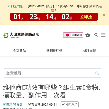
《活動詳情》
【08/06-08/10限定】 消費滿NT$1，即可參加刮刮樂活
動！
×
01
23
14
01
立即搶
天
時
分
秒
全部商品
熱銷排行榜
好評回饋
維他命E功效有哪些？維生素E食物、
攝取量、副作用一次看
編輯政策
黃瓊慧 營養師
發布日期:2024-09-11