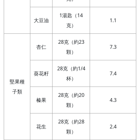
1湯匙（14
大豆油
1.1
克）
28克（約23
杏仁
7.3
顆）
28克（約1/4
葵花籽
7.4
杯）
堅果種
子類
28克（約20
榛果
4.3
顆）
28克（約28
花生
2.4
顆）