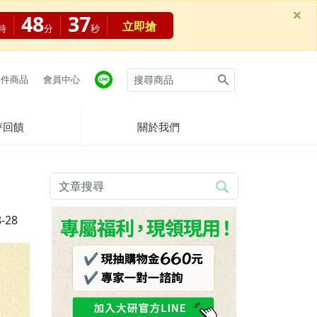
×
48
36
立即搶
時
分
秒
件商品
會員中心
評回饋
關於我們
-28