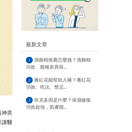
最新文章
滴雞精推薦怎麼挑？滴雞精
1
功效、雞種差異與...
番紅花能幫助入睡？番紅花
2
功效、吃法、禁忌...
依克多因是什麼？保濕修復
3
功效超強，肌膚穩...
精神奕
並讓醫