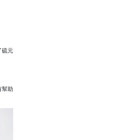
了硫元
有幫助