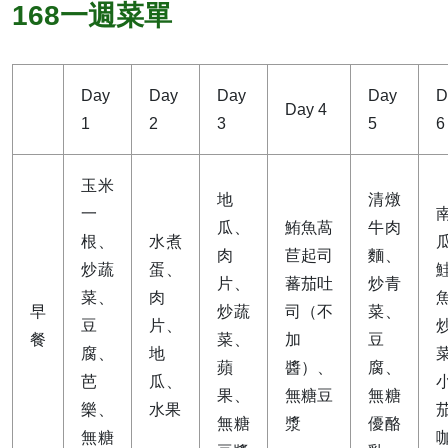
168一週菜單
Day 
Day 
Day 
Day 
D
Day 4
1
2
3
5
6
玉米
地
清燉
一
瓜、
鮪魚萵
牛肉
根、
水煮
肉
苣起司
麵、
炒蔬
蛋、
片、
蕃茄吐
炒青
菜、
肉
早
炒蔬
司（不
菜、
豆
片、
餐
菜、
加
豆
腐、
地
蘋
醬）、
腐、
芭
瓜、
果、
無糖豆
無糖
樂、
水果
無糖
漿
優酪
無糖