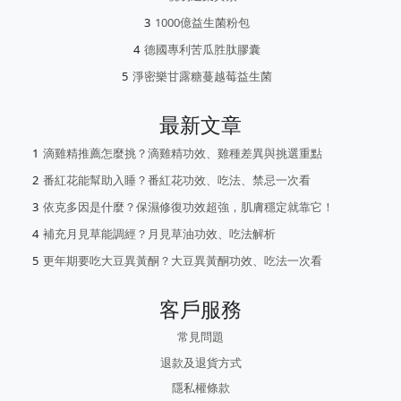
1000億益生菌粉包
德國專利苦瓜胜肽膠囊
淨密樂甘露糖蔓越莓益生菌
最新文章
滴雞精推薦怎麼挑？滴雞精功效、雞種差異與挑選重點
番紅花能幫助入睡？番紅花功效、吃法、禁忌一次看
依克多因是什麼？保濕修復功效超強，肌膚穩定就靠它！
補充月見草能調經？月見草油功效、吃法解析
更年期要吃大豆異黃酮？大豆異黃酮功效、吃法一次看
客戶服務
常見問題
退款及退貨方式
隱私權條款