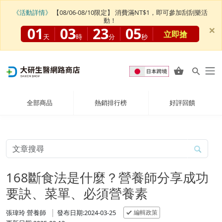
《活動詳情》
【08/06-08/10限定】 消費滿NT$1，即可參加刮刮樂活
動！
×
01
03
23
04
立即搶
天
時
分
秒
全部商品
熱銷排行榜
好評回饋
168斷食法是什麼？營養師分享成功
要訣、菜單、必須營養素
編輯政策
張瑋玲 營養師
發布日期:2024-03-25