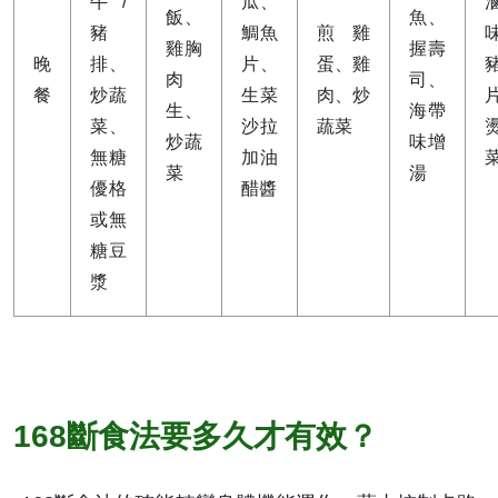
牛/
瓜、
飯、
魚、
豬
鯛魚
煎雞
雞胸
握壽
晚
排、
片、
蛋、雞
肉
司、
餐
炒蔬
生菜
肉、炒
生、
海帶
菜、
沙拉
蔬菜
炒蔬
味增
無糖
加油
菜
湯
優格
醋醬
或無
糖豆
漿
168斷食法要多久才有效？