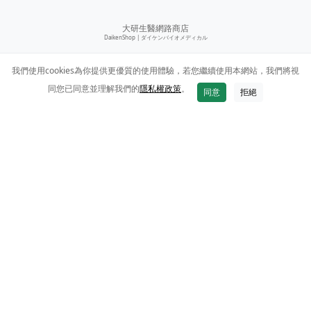
大研生醫網路商店
DaikenShop |
ダイケンバイオメディカル
我們使用cookies為你提供更優質的使用體驗，若您繼續使用本網站，我們將視
同您已同意並理解我們的
隱私權政策
。
同意
拒絕