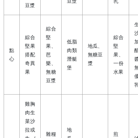
豆漿
乳
豆漿
綜合
綜合
堅
綜合
低脂
堅果
果、
地瓜、
堅
點
肉類
搭配
芭
無糖豆
果、
心
潛艇
奇異
樂、
漿
一份
堡
果
無糖
水果
豆漿
雞胸
肉生
菜沙
拉或
地
雜糧
煎