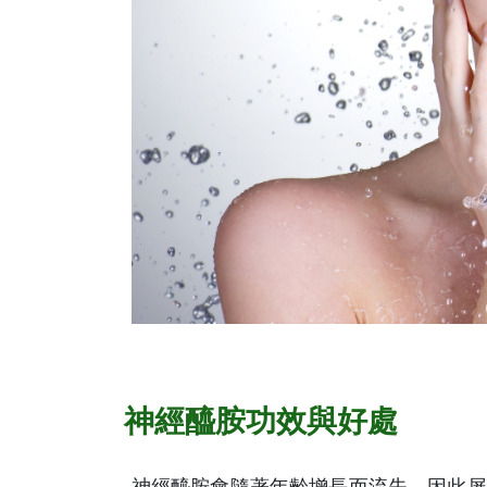
神經醯胺功效與好處
神經醯胺會隨著年齡增長而流失，因此屏