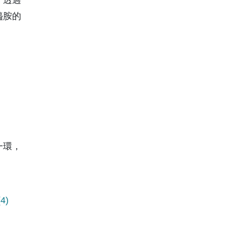
醯胺的
一環，
(4)