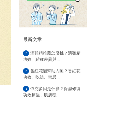
最新文章
滴雞精推薦怎麼挑？滴雞精
1
功效、雞種差異與...
番紅花能幫助入睡？番紅花
2
功效、吃法、禁忌...
依克多因是什麼？保濕修復
3
功效超強，肌膚穩...