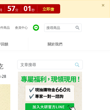
×
56
59
立即搶
時
分
秒
件商品
會員中心
評回饋
關於我們
吃
-28