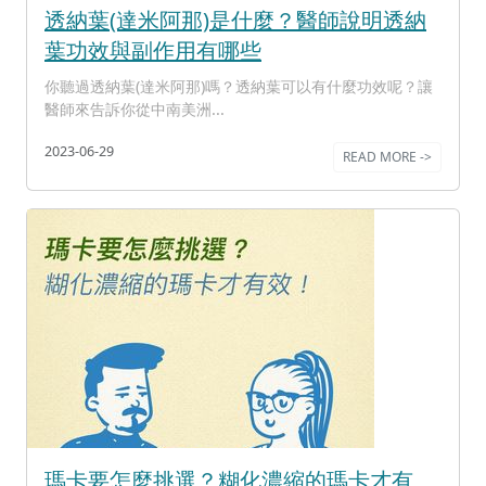
透納葉(達米阿那)是什麼？醫師說明透納
葉功效與副作用有哪些
你聽過透納葉(達米阿那)嗎？透納葉可以有什麼功效呢？讓
醫師來告訴你從中南美洲...
2023-06-29
READ MORE ->
瑪卡要怎麼挑選？糊化濃縮的瑪卡才有