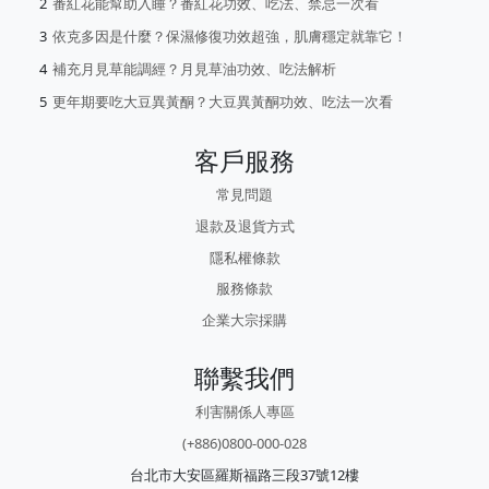
番紅花能幫助入睡？番紅花功效、吃法、禁忌一次看
依克多因是什麼？保濕修復功效超強，肌膚穩定就靠它！
補充月見草能調經？月見草油功效、吃法解析
更年期要吃大豆異黃酮？大豆異黃酮功效、吃法一次看
客戶服務
常見問題
退款及退貨方式
隱私權條款
服務條款
企業大宗採購
聯繫我們
利害關係人專區
(+886)0800-000-028
台北市大安區羅斯福路三段37號12樓