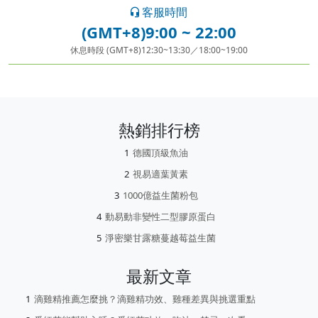
客服時間
(GMT+8)9:00 ~ 22:00
休息時段 (GMT+8)12:30~13:30／18:00~19:00
熱銷排行榜
德國頂級魚油
視易適葉黃素
1000億益生菌粉包
動易動非變性二型膠原蛋白
淨密樂甘露糖蔓越莓益生菌
最新文章
滴雞精推薦怎麼挑？滴雞精功效、雞種差異與挑選重點