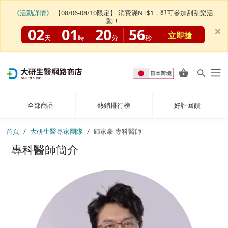
《活動詳情》
【08/06-08/10限定】 消費滿NT$1，即可參加刮刮樂活
動！
×
02
01
20
56
立即搶
天
時
分
秒
全部商品
熱銷排行榜
好評回饋
首頁
大研生醫專家團隊
歸家豪 專科醫師
專科醫師簡介