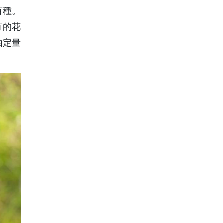
百種。
所有的花
由定量