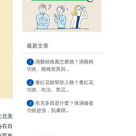
最新文章
滴雞精推薦怎麼挑？滴雞精
1
功效、雞種差異與...
番紅花能幫助入睡？番紅花
2
功效、吃法、禁忌...
依克多因是什麼？保濕修復
3
功效超強，肌膚穩...
在北美
為在自
值而有