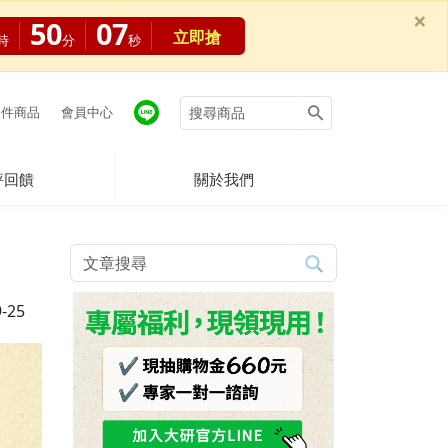
×
50
05
立即搶
時
分
秒
件商品
會員中心
評回饋
關於我們
-25