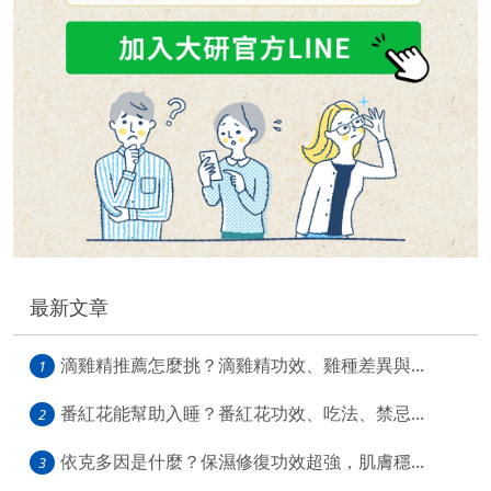
最新文章
滴雞精推薦怎麼挑？滴雞精功效、雞種差異與...
1
番紅花能幫助入睡？番紅花功效、吃法、禁忌...
2
依克多因是什麼？保濕修復功效超強，肌膚穩...
3