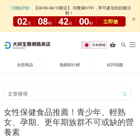
《活動詳情》
【08/06-08/10限定】 消費滿NT$1，即可參加刮刮樂活
動！
×
02
08
41
59
立即搶
天
時
分
秒
全部商品
熱銷排行榜
好評回饋
女性保健食品推薦！青少年、輕熟
女、孕期、更年期族群不可或缺的營
養素