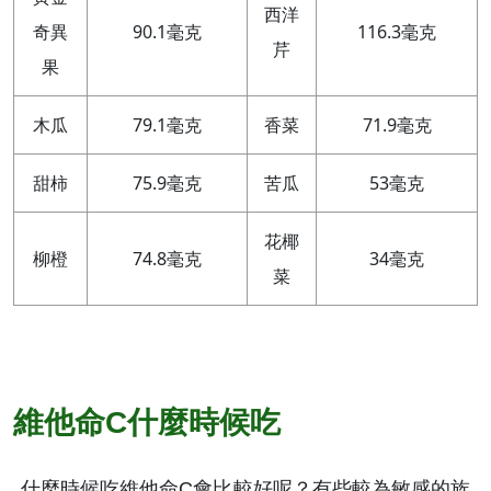
西洋
奇異
90.1毫克
116.3毫克
芹
果
木瓜
79.1毫克
香菜
71.9毫克
甜柿
75.9毫克
苦瓜
53毫克
花椰
柳橙
74.8毫克
34毫克
菜
維他命C什麼時候吃
什麼時候吃維他命C會比較好呢？有些較為敏感的族