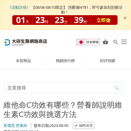
《活動詳情》
【08/06-08/10限定】 消費滿NT$1，即可參加刮刮樂活
動！
×
01
23
23
38
立即搶
天
時
分
秒
全部商品
熱銷排行榜
好評回饋
維他命C功效有哪些？營養師說明維
生素C功效與挑選方法
編輯政策
黃瓊慧 營養師
發布日期:2023-06-05