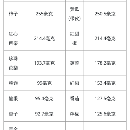
黃瓜
柿子
255毫克
250.5毫克
(帶皮)
紅心
紅甜
214.4毫克
214.4毫克
芭樂
椒
珍珠
193.7毫克
菠菜
178.2毫克
芭樂
釋迦
99毫克
紅椒
153.4毫克
龍眼
95.4毫克
番茄
127.5毫克
棗子
92.7毫克
檸檬
125.6毫克
黃金