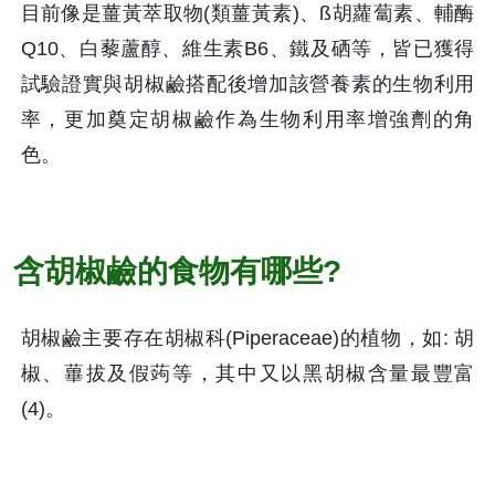
目前像是薑黃萃取物(類薑黃素)、ß胡蘿蔔素、輔酶
Q10、白藜蘆醇、維生素B6、鐵及硒等，皆已獲得
試驗證實與胡椒鹼搭配後增加該營養素的生物利用
率，更加奠定胡椒鹼作為生物利用率增強劑的角
色。
含胡椒鹼的食物有哪些?
胡椒鹼主要存在胡椒科(Piperaceae)的植物，如: 胡
椒、蓽拔及假蒟等，其中又以黑胡椒含量最豐富
(4)。