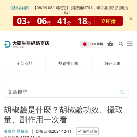
《活動詳情》
【08/06-08/10限定】 消費滿NT$1，即可參加刮刮樂活
動！
×
03
06
41
17
立即搶
天
時
分
秒
全部商品
熱銷排行榜
好評回饋
胡椒鹼是什麼？胡椒鹼功效、攝取
量、副作用一次看
編輯政策
黃瓊慧 營養師
發布日期:2024-12-11