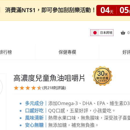
04
05
0限定】 消費滿NT$1，即可參加刮刮樂活動！
天
0
排行榜
保健專欄
好
高濃度兒童魚油咀嚼片
(共
218
則評論)
多元成分｜
添加Omega-3、DHA、EPA、維生素
口感好吃｜
QQ口感，五星好評，小孩愛吃。
風味清新｜
熱帶水果口味，無魚腥味，深受孩子喜
安心無糖｜
無添加糖，補充無負擔。