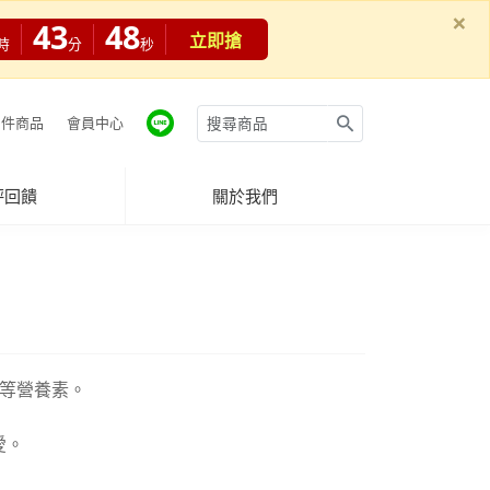
×
43
47
立即搶
時
分
秒
件商品
會員中心
評回饋
關於我們
D3等營養素。
愛。