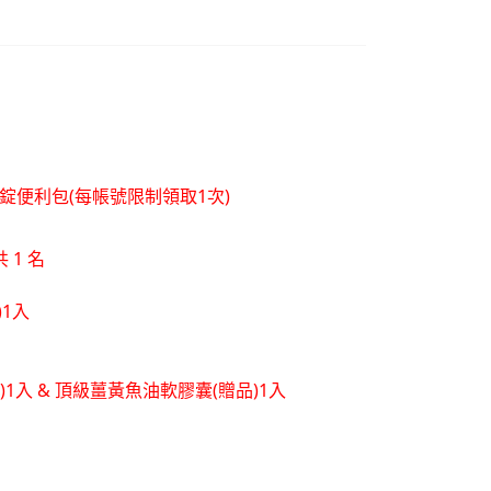
層錠便利包(每帳號限制領取1次)
 1 名
)1入
品)1入 & 頂級薑黃魚油軟膠囊(贈品)1入