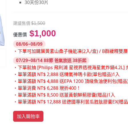
30天份30片
建議售價
$1,500
$1,000
優惠價
08/06~08/09
・下單可加購葉黃素山桑子機能凍(2入/盒) / B群緩釋雙
07/29~08/14 88節 爸氣放送 38折起
・下單就抽 [Philips 飛利浦 星視界透視海星氣炸鍋4.2L] 共
・單筆滿額 NT$ 2,888 送精氣神瑪卡飲(單包贈品)1入
・單筆滿額 NT$ 4,888 送EPA 1200 頂級魚油便利包(贈品
・單筆消費 NT$ 6,288 現折400！
・單筆滿額 NT$ 8,500 送薑黃朝鮮薊膠囊(贈品)1入
・單筆滿額 NT$ 12,888 送德國專利苦瓜胜肽膠囊EX(贈
加入購物車