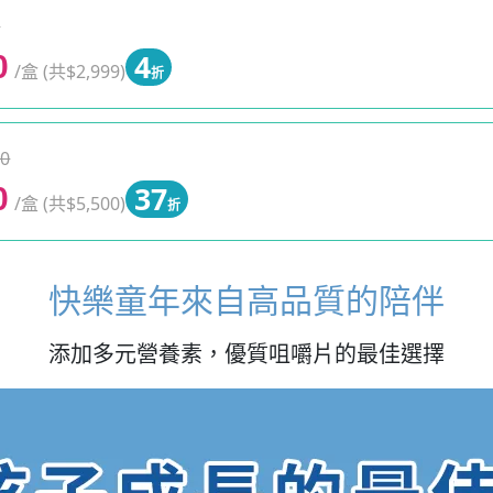
0
4
0
/盒 (共$2,999)
折
0
37
0
/盒 (共$5,500)
折
快樂童年來自高品質的陪伴
添加多元營養素，優質咀嚼片的最佳選擇