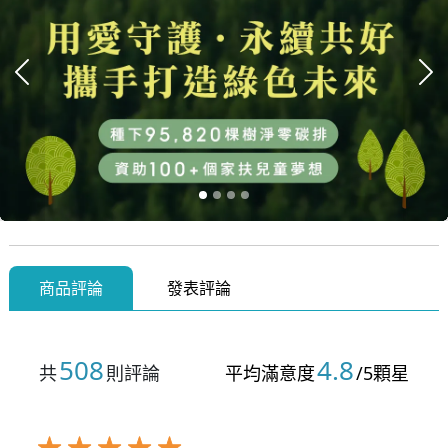
上一張
下
商品評論
發表評論
508
4.8
共
則評論
平均滿意度
/5顆星