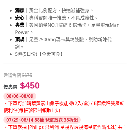
獨家｜
黃金比例配方，快速滋補強身。
安心｜
專科醫師唯一推薦，不具成癮性。
專業｜
美國銷量NO.1濃縮 6 倍瑪卡，足量重現Man
Power。
頂規｜
足量2500mg瑪卡與精胺酸，幫助新陳代
謝。
5包(5日份)【全素可食】
建議售價
$675
$450
優惠價
08/06~08/09
・下單可加購葉黃素山桑子機能凍(2入/盒) / B群緩釋雙層錠
便利包(每帳號限制領取1次)
07/29~08/14 88節 爸氣放送 38折起
・下單就抽 [Philips 飛利浦 星視界透視海星氣炸鍋4.2L] 共 1