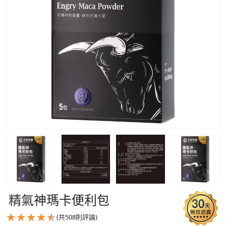
精氣神瑪卡便利包
(共
508
則評論)