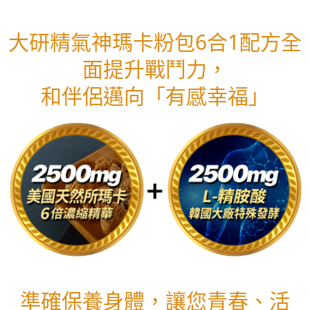
大研精氣神瑪卡粉包6合1配方全
面提升戰鬥力，
和伴侶邁向「有感幸福」
準確保養身體，讓您青春、活