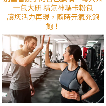
一包大研 精氣神瑪卡粉包
讓您活力再現，隨時元氣充飽
飽！