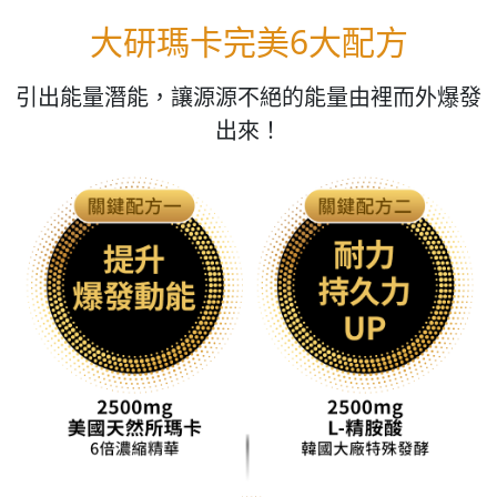
大研瑪卡完美6大配方
引出能量潛能，讓源源不絕的能量由裡而外爆發
出來！