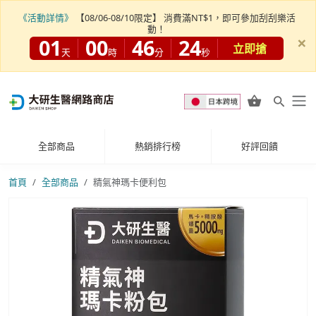
《活動詳情》
【08/06-08/10限定】 消費滿NT$1，即可參加刮刮樂活
動！
×
01
00
46
22
立即搶
天
時
分
秒
全部商品
熱銷排行榜
好評回饋
首頁
全部商品
精氣神瑪卡便利包