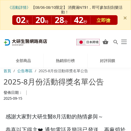
《活動詳情》
【08/06-08/10限定】 消費滿NT$1，即可參加刮刮樂活
動！
×
02
20
28
41
立即搶
天
時
分
秒
全部商品
熱銷排行榜
好評回饋
首頁
公告專區
2025-8月份活動得獎名單公告
2025-8月份活動得獎名單公告
發佈日期：
2025-09-15
感謝大家對大研生醫8月活動的熱情參與～
恭喜以下得主❤️ 通知電話及簡訊已發送，再麻煩於