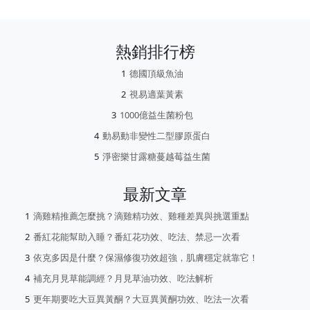
熱銷排行榜
德國頂級魚油
視易適葉黃素
1000億益生菌粉包
動易動非變性二型膠原蛋白
淨密樂甘露糖蔓越莓益生菌
最新文章
滴雞精推薦怎麼挑？滴雞精功效、雞種差異與挑選重點
番紅花能幫助入睡？番紅花功效、吃法、禁忌一次看
依克多因是什麼？保濕修復功效超強，肌膚穩定就靠它！
補充月見草能調經？月見草油功效、吃法解析
更年期要吃大豆異黃酮？大豆異黃酮功效、吃法一次看