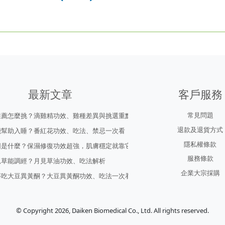
最新文章
客戶服務
常見問題
推薦怎麼挑？滴雞精功效、雞種差異與挑選重點
退款及退貨方式
能幫助入睡？番紅花功效、吃法、禁忌一次看
隱私權條款
因是什麼？保濕修復功效超強，肌膚穩定就靠它！
服務條款
見草能調經？月見草油功效、吃法解析
企業大宗採購
要吃大豆異黃酮？大豆異黃酮功效、吃法一次看
© Copyright 2026, Daiken Biomedical Co., Ltd. All rights reserved.