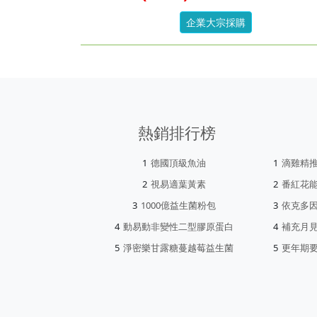
企業大宗採購
熱銷排行榜
德國頂級魚油
滴雞精
視易適葉黃素
番紅花
1000億益生菌粉包
依克多
動易動非變性二型膠原蛋白
補充月
淨密樂甘露糖蔓越莓益生菌
更年期