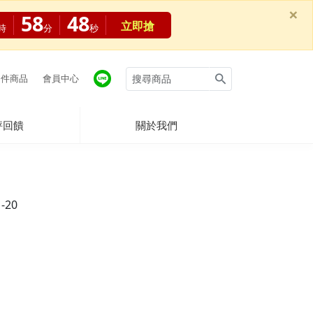
×
58
48
立即搶
時
分
秒
件商品
會員中心
評回饋
關於我們
1-20