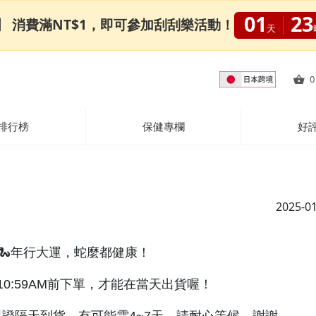
01
23
0限定】 消費滿NT$1，即可參加刮刮樂活動！
天
0
排行榜
保健專欄
好
2025-0
🐍年行大運，蛇麼都健康！
一)10:59AM前下單，才能在當天出貨喔！