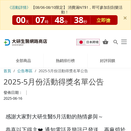
《活動詳情》
【08/06-08/10限定】 消費滿NT$1，即可參加刮刮樂活
動！
×
00
07
48
38
立即搶
天
時
分
秒
全部商品
熱銷排行榜
好評回饋
首頁
公告專區
2025-5月份活動得獎名單公告
2025-5月份活動得獎名單公告
發佈日期：
2025-06-16
感謝大家對大研生醫5月活動的熱情參與～
恭喜以下得主❤️ 通知電話及簡訊已發送，再麻煩於