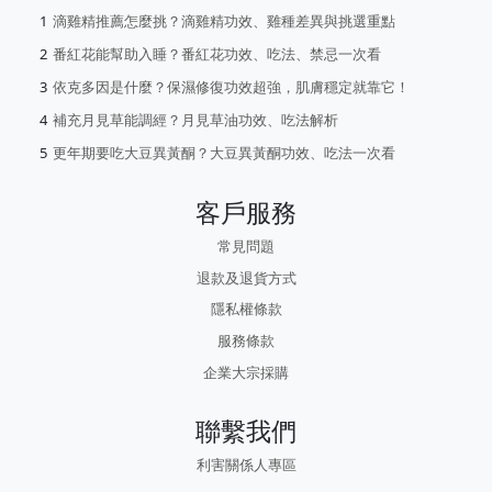
滴雞精推薦怎麼挑？滴雞精功效、雞種差異與挑選重點
番紅花能幫助入睡？番紅花功效、吃法、禁忌一次看
依克多因是什麼？保濕修復功效超強，肌膚穩定就靠它！
補充月見草能調經？月見草油功效、吃法解析
更年期要吃大豆異黃酮？大豆異黃酮功效、吃法一次看
客戶服務
常見問題
退款及退貨方式
隱私權條款
服務條款
企業大宗採購
聯繫我們
利害關係人專區