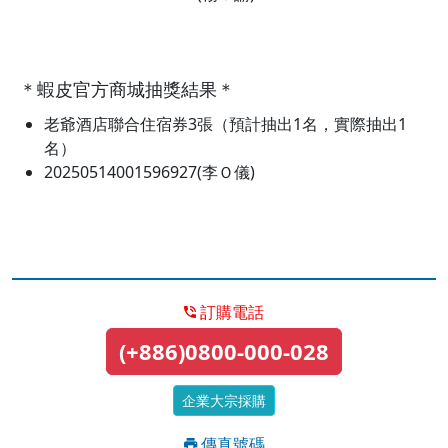
＊蝦皮官方商城抽獎結果＊
老爺酒店聯合住宿券3張（預計抽出1名，實際抽出1
名）
20250514001596927(李Ｏ儀)
訂購電話
(+886)0800-000-028
企業大宗採購
傳真號碼