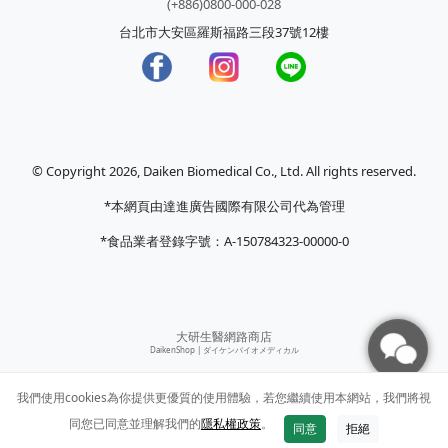
(+886)0800-000-028
台北市大安區羅斯福路三段37號12樓
© Copyright 2026, Daiken Biomedical Co., Ltd. All rights reserved.
*本網頁由達進廣告國際有限公司代為管理
*食品業者登錄字號：A-150784323-00000-0
大研生醫網路商店
DaikenShop |
ダイケンバイオメディカル
我們使用cookies為你提供更優質的使用體驗，若您繼續使用本網站，我們將視
同您已同意並理解我們的
隱私權政策
。
同意
拒絕