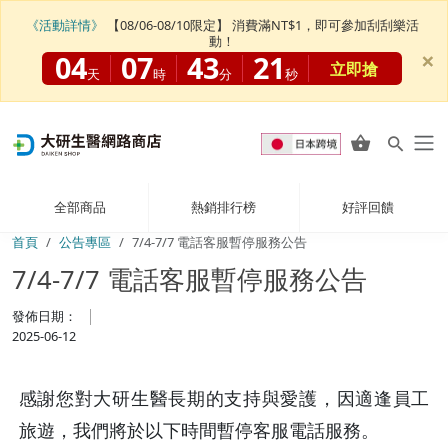
《活動詳情》
【08/06-08/10限定】 消費滿NT$1，即可參加刮刮樂活
動！
×
04
07
43
21
立即搶
天
時
分
秒
全部商品
熱銷排行榜
好評回饋
首頁
公告專區
7/4-7/7 電話客服暫停服務公告
7/4-7/7 電話客服暫停服務公告
發佈日期：
2025-06-12
感謝您對大研生醫長期的支持與愛護，因適逢員工
旅遊，我們將於以下時間暫停客服電話服務。