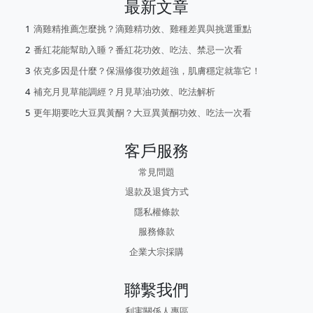
最新文章
滴雞精推薦怎麼挑？滴雞精功效、雞種差異與挑選重點
番紅花能幫助入睡？番紅花功效、吃法、禁忌一次看
依克多因是什麼？保濕修復功效超強，肌膚穩定就靠它！
補充月見草能調經？月見草油功效、吃法解析
更年期要吃大豆異黃酮？大豆異黃酮功效、吃法一次看
客戶服務
常見問題
退款及退貨方式
隱私權條款
服務條款
企業大宗採購
聯繫我們
利害關係人專區