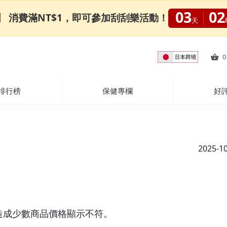
03
02
0限定】 消費滿NT$1，即可參加刮刮樂活動！
天
0
排行榜
保健專欄
好
2025-1
，造成少數商品價格顯示不符。