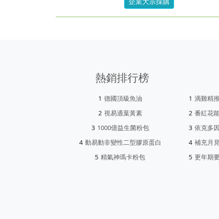
企業大宗採購
熱銷排行榜
德國頂級魚油
滴雞精
視易適葉黃素
番紅花
1000億益生菌粉包
依克多
動易動非變性二型膠原蛋白
補充月
精氣神瑪卡粉包
更年期