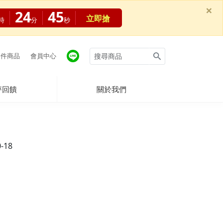
×
24
44
立即搶
時
分
秒
件商品
會員中心
評回饋
關於我們
0-18