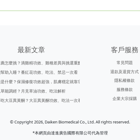
最新文章
客戶服務
常見問題
推薦怎麼挑？滴雞精功效、雞種差異與挑選重點
退款及退貨方式
能幫助入睡？番紅花功效、吃法、禁忌一次看
隱私權條款
因是什麼？保濕修復功效超強，肌膚穩定就靠它！
服務條款
見草能調經？月見草油功效、吃法解析
企業大宗採購
要吃大豆異黃酮？大豆異黃酮功效、吃法一次看
© Copyright 2026, Daiken Biomedical Co., Ltd. All rights reserved.
*本網頁由達進廣告國際有限公司代為管理