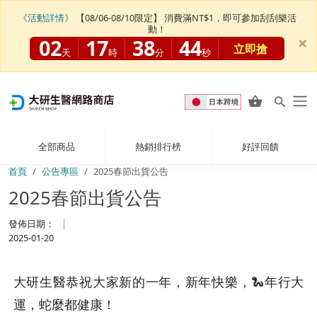
《活動詳情》
【08/06-08/10限定】 消費滿NT$1，即可參加刮刮樂活
動！
×
02
17
38
44
立即搶
天
時
分
秒
全部商品
熱銷排行榜
好評回饋
首頁
公告專區
2025春節出貨公告
2025春節出貨公告
發佈日期：
2025-01-20
大研生醫恭祝大家新的一年，新年快樂，🐍年行大
運，蛇麼都健康！