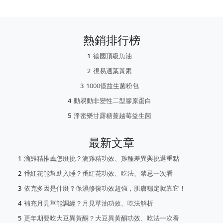
熱銷排行榜
德國頂級魚油
視易適葉黃素
1000億益生菌粉包
動易動非變性二型膠原蛋白
淨密樂甘露糖蔓越莓益生菌
最新文章
滴雞精推薦怎麼挑？滴雞精功效、雞種差異與挑選重點
番紅花能幫助入睡？番紅花功效、吃法、禁忌一次看
依克多因是什麼？保濕修復功效超強，肌膚穩定就靠它！
補充月見草能調經？月見草油功效、吃法解析
更年期要吃大豆異黃酮？大豆異黃酮功效、吃法一次看