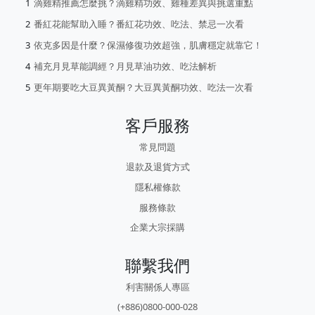
滴雞精推薦怎麼挑？滴雞精功效、雞種差異與挑選重點
番紅花能幫助入睡？番紅花功效、吃法、禁忌一次看
依克多因是什麼？保濕修復功效超強，肌膚穩定就靠它！
補充月見草能調經？月見草油功效、吃法解析
更年期要吃大豆異黃酮？大豆異黃酮功效、吃法一次看
客戶服務
常見問題
退款及退貨方式
隱私權條款
服務條款
企業大宗採購
聯繫我們
利害關係人專區
(+886)0800-000-028