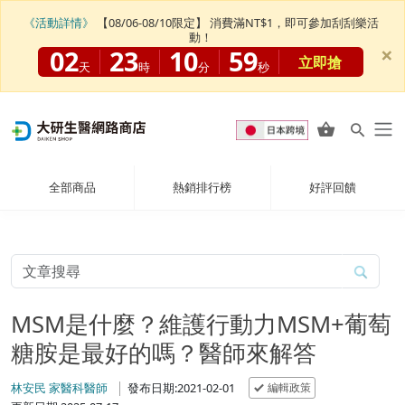
《活動詳情》
【08/06-08/10限定】 消費滿NT$1，即可參加刮刮樂活
動！
×
02
23
10
58
立即搶
天
時
分
秒
全部商品
熱銷排行榜
好評回饋
MSM是什麼？維護行動力MSM+葡萄
糖胺是最好的嗎？醫師來解答
編輯政策
林安民 家醫科醫師
發布日期:2021-02-01