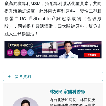
廠高純度專利MSM，搭配專利微活化薑黃素，共同
提升活動舒適度，此外兩大專利原料-非變性二型膠
®
®
原蛋白UC-II
和mobilee
雞冠萃取物（含玻尿
酸），兩者提升靈活潤滑，四大關鍵原料，幫你走
跳人生舒暢靈活！
參考資料
林安民 家醫科醫師
為台北診所院長、林口長庚
醫院兼任主治醫師以及臺北