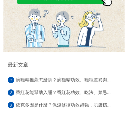
最新文章
滴雞精推薦怎麼挑？滴雞精功效、雞種差異與...
1
番紅花能幫助入睡？番紅花功效、吃法、禁忌...
2
依克多因是什麼？保濕修復功效超強，肌膚穩...
3