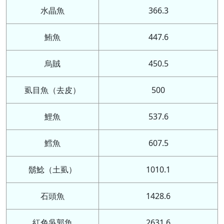
水晶魚
366.3
鮪魚
447.6
烏賊
450.5
虱目魚（去皮）
500
鯉魚
537.6
鱈魚
607.5
鬍鯰（土虱）
1010.1
石頭魚
1428.6
紅色吳郭魚
2631.6