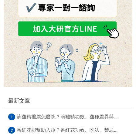
最新文章
滴雞精推薦怎麼挑？滴雞精功效、雞種差異與...
1
番紅花能幫助入睡？番紅花功效、吃法、禁忌...
2