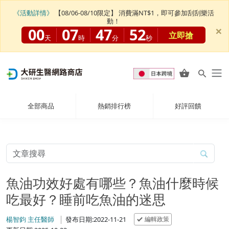
《活動詳情》
【08/06-08/10限定】 消費滿NT$1，即可參加刮刮樂活
動！
×
00
07
47
50
立即搶
天
時
分
秒
全部商品
熱銷排行榜
好評回饋
魚油功效好處有哪些？魚油什麼時候
吃最好？睡前吃魚油的迷思
編輯政策
楊智鈞 主任醫師
發布日期:2022-11-21