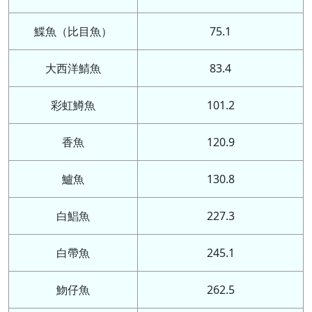
鰈魚（比目魚）
75.1
大西洋鯖魚
83.4
彩虹鱒魚
101.2
香魚
120.9
鱸魚
130.8
白鯧魚
227.3
白帶魚
245.1
魩仔魚
262.5